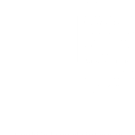
También conocido como cu
estampado «copo de nieve»
adquiere un aspecto magn
Snap And Go
Instalar el nuevo 112 Air
goma garantiza que el es
AirPods en todo momento.
una carga fácil y sin comp
Pátina resistente
Con el uso diario, las ma
revelando un carácter más
patrón «Snowflake» se sua
brillante.