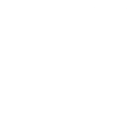
For customers from the US: All import duties & taxes are included in your ord