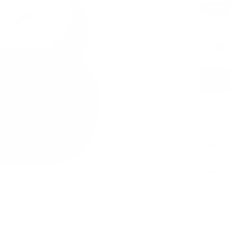
Piel c
Copo de n
Caracter
Dimensi
Detalles
Garantía