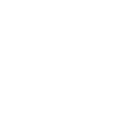
ero «pueblo». Destaca por su característico
 en la cara del grano; está curtido al vegetal y
ífico con el paso del tiempo.
Pods Pro Case muy rápido. Su interior recubierto de
tuche se mantenga bien sujeto para proteger tus
 Además, el estuche está diseñado para permitir
licaciones.
rcas y los arañazos se difuminan de forma natural,
 intenso y personal. Con el paso del tiempo, el
viza, adquiriendo un acabado más resistente y