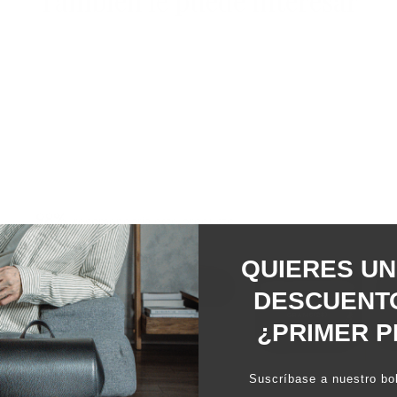
También le puede interesar
98%
recomendaría este producto
QUIERES UN
DESCUENTO
¿PRIMER P
Diapositiva
Suscríbase a nuestro bol
1