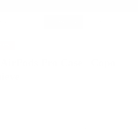
COMPRAR TODO
A DE
CUENTA DE MIEMBRO
BUSCAR EN
RA
20%
 AirPods Pro Case | Copo
nieve
$
49,00 $
ods Pro 1 y 2
aliana de larga duración
rápido y gratuito para pedidos superiores a 89 USD