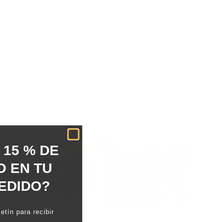
 15 % DE
 EN TU
EDIDO?
etín para recibir