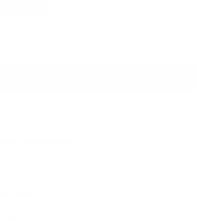
opo de nieve
Piel granulada
ieve Oliva
Color
AÑADIR A LA BOLSA
Listo para enviar
ísticas y compatibilidad
ones
 del material
 y envío