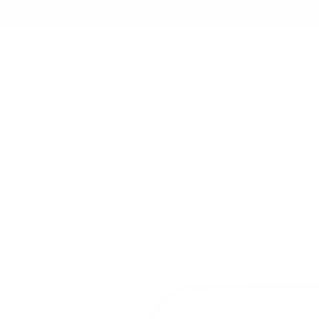
LOS MÁS VE
ACCESORIOS TECNOLÓGICOS
/
112 AIRPODS PRO CASE COPO DE NIEVE