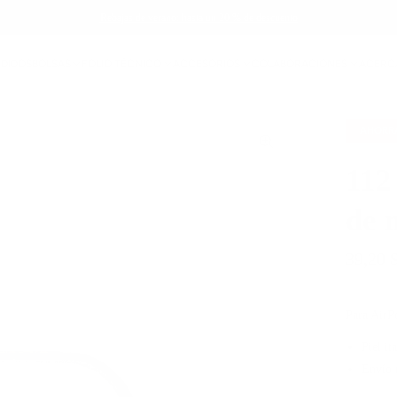
Rebajas de verano: hasta un 20 % de descuento
NDIDOS
BOLSAS
FOLIO TÉCNICO
ACCESORIOS
COLABORACIONES
ACERC
AHOR
112
de 
39,20 
Para AirP
Piel it
Envío 