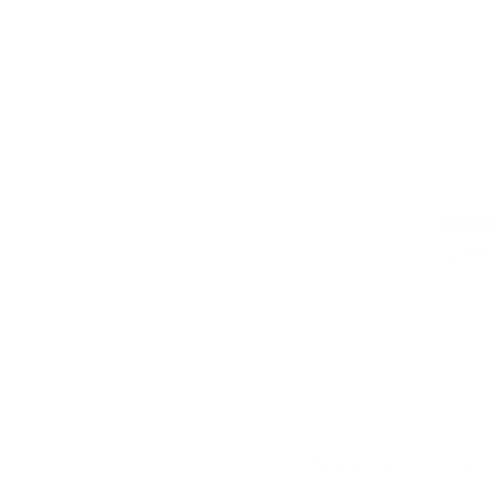
er - the price you see is the price you pay.
Piel 
cert
COMBINA 
Cuero Snowflake