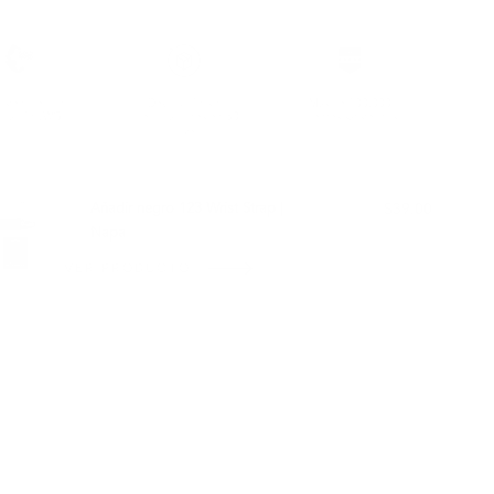
sostenible con
Devolución sin
Más de 100.000
ificación LWG
complicaciones en 30
clientes satisfechos
días
BIEN CON:
Añadir negro 123 Wrist Strap |
$39.00
Napa
VER PRODUCTO