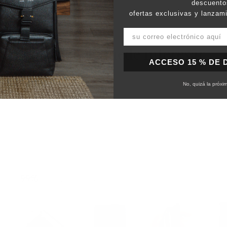
descuento
ofertas exclusivas y lanzam
También le puede interesar
ACCESO 15 % DE
No, quizá la próxi
99%
recomendaría este producto