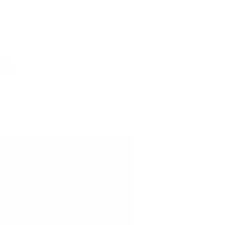
ificación LWG
complicaciones en 30
clientes satisfechos
días
BIEN CON:
Añadir negro 109 Essential Case
$119.00
VER PRODUCTO