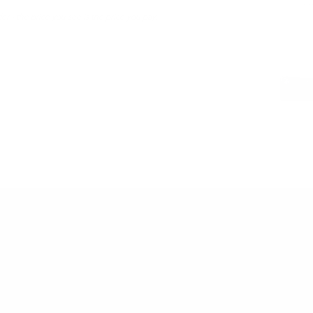
cert
er - the price you see is the price you pay.
COMBINA 