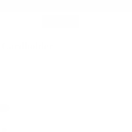
COMPRAR TODO
A DE
CUENTA DE MIEMBRO
BUSCAR EN
 Cardholder
0
jetas, billetes trípticos
aliana de larga duración
rápido y gratuito para pedidos superiores a 89 USD
apa
Piel Snowflake
Color