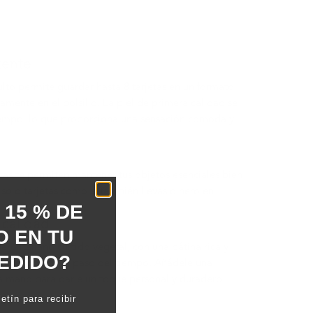
tente
ulto permite guardar hasta 8 tarjetas en un formato
mente en el bolsillo. La piel de primera calidad se
tiempo, lo que proporciona una sensación cómoda y
etas te permiten mantener tus objetos esenciales bien
 solo tarjetas como si también llevas dinero en
 15 % DE
 calidad
 EN TU
ro italiano curtido vegetal, con una pátina rica y
EDIDO?
uiriendo con el paso del tiempo. Añádele una
a mano para darle un toque personal y duradero.
etín para recibir