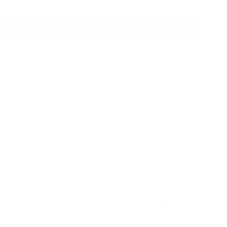
AÑADIR A LA BOLSA
Listo para enviar
ísticas y compatibilidad
ones
 del material
 y envío
sostenible con
Devolución sin
Más de 100.000