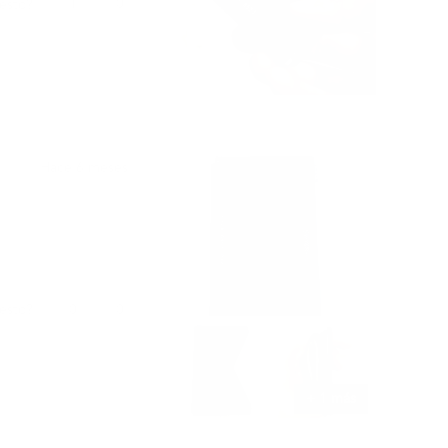
Sí,
No,
1
0
 esto?
esta
persona
esta
personas
reseña
votó
reseña
votaron
de
sí
de
no
shi
shi
j.
j.
fue
no
útil.
fue
útil.
Hace 6 meses
Sí,
No,
0
0
 esto?
esta
personas
esta
personas
reseña
votaron
reseña
votaron
de
sí
de
no
명
명
기
기
+ 1 más
권.
권.
fue
no
útil.
fue