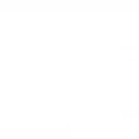
Rebajas de verano: hasta un 20 % de descuento
NDIDOS
BOLSAS
FOLIO TÉCNICO
ACCESORIOS
COLABORACIONES
ACERC
108
$49.0
Hasta 8 tar
Piel it
Envío 
Piel n
Oliva