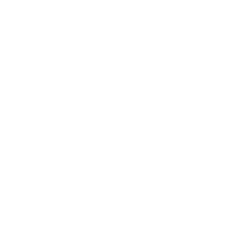
For customers from the US: All import duties & taxes are included in your ord