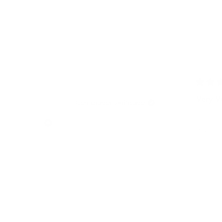
Califica
명기 권.
5
Very V
Comprador verificado
de
5
There's 
estrellas
Recomiendo este producto
Tra