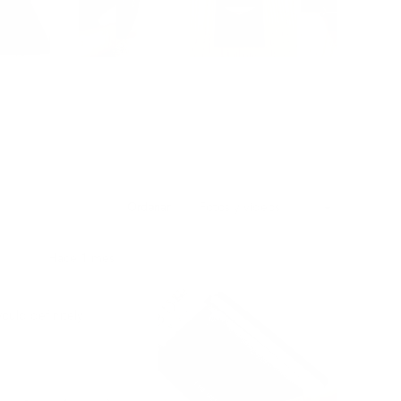
Ordenar
Hace 1 mes
ould definitely