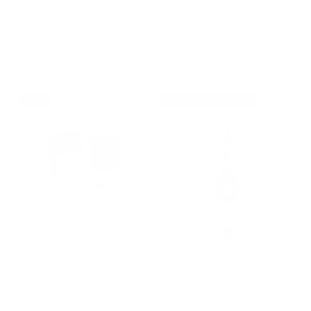
$249.00
$79.00
Teléfono | Cartera | Cámara
compacta
NEW
EDICIÓN LIMITADA
Baraja Siesta con estuche de
GRAMS28 MV Agusta x
cuero
GRAMS28
$49.00
$29.00
6
Reseñas
Calificado