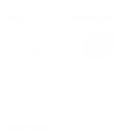
4.8
de
5
estrellas
NEW
EDICIÓN LIMITADA
Dije para bolso con letras del
Bandeja de cuero granulado
alfabeto
24HERBS 801
$29.00
$79.00
11
Reseñas
1
Reseña
Calificado
Calificado
5.0
5.0
de
de
5
5
estrellas
estrellas
EDICIÓN LIMITADA