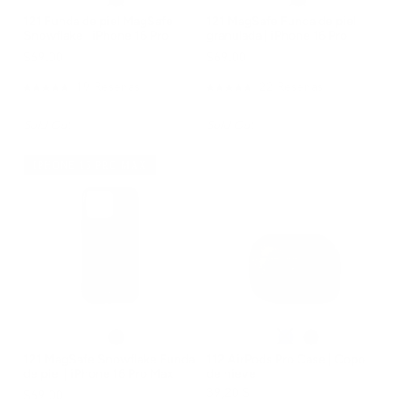
121 Funda de piel MagSafe
121 MagSafe Funda de piel
Snowflake | iPhone 16 Pro
granulada | iPhone 16 Pro
$69.00
$69.00
19
Reseñas
22
Reseñas
Calificado
Calificado
4.9
4.8
de
de
Sold Out
Sold Out
5
5
estrellas
estrellas
IPHONE 16 PRO MAX
121 MagSafe Snowflake Funda
112 AirPods Pro Case | Copo
de piel | iPhone 16 Pro Max
de nieve
39,20 $
49,00 $
$69.00