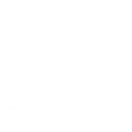
5
5
estrellas
estrellas
© 2026
GRAMS28
.
SUSCRÍBETE A NUESTRO BOLETÍN DE NOTICIAS
Y DISFRUTA DE
UN 15 % DE DESCUENTO
Inscribirse
Respetamos tus datos y tu privacidad; puedes darte de baja en cualquier momento.
PRODUCTOS
EMPRESA