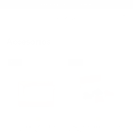
Rebajas de verano: hasta un 20 % de descuento
Accesorios
NEW
NEW
Bolso de mano 127 Folio -
Juego de posavasos de cuero
Versión de lona
«Club»