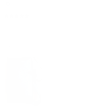
útil.
Recomiendo este producto
Hace 1 mes
Calificado
5
かっこいい
de
5
シンプルなデザインがかっこいいです。
estrellas
休日の外出が楽しみです。
Traducir al español