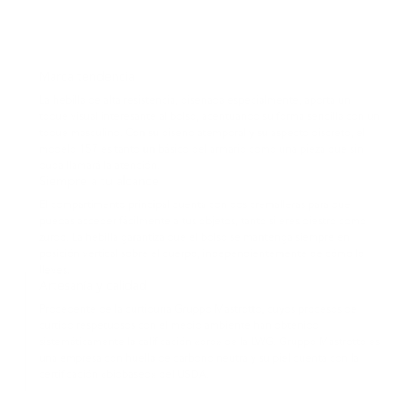
Marca tendencia
La hebilla de alta resistencia, diseñada especialmente, aporta un
toque visual interesante al bolso, acentuando su forma sencilla con un
toque masculino. Con su diseño atemporal y su aspecto discreto, el
modelo 157 es tanto un básico del armario como una pieza que sin
duda llamará la atención.
Siempre a tu alcance
El compartimento principal cuenta con dos cremalleras para que
puedas acceder fácilmente a tus objetos, tanto si eres diestro como
zurdo. La hebilla garantiza que el bolso se mantenga siempre en
posición vertical sobre el cuerpo, independientemente de cómo lo
lleves.
Artesanía y calidad
Procedente de la curtiduría Gruppo Mastrotto, cuyos procesos de
curtido respetuosos con el medio ambiente han obtenido
sistemáticamente la calificación «oro» de la LWG. Gruppo Mastrotto es
una empresa con huella de carbono neutra y su piel cuenta con la
certificación «biobased» del USDA.