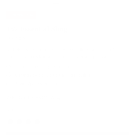
AHORRA
20%
157 Essential Sling
199,20 $
249,00 $
Un bolso bandolera elegante y con estilo para el día a día.
Perfecto para realzar un conjunto sin perder ligereza.
Piel italiana de larga duración
Garantía de por vida para su tranquilidad
Envío rápido y gratuito
VER LO QUE ENCAJA
Negro
Color