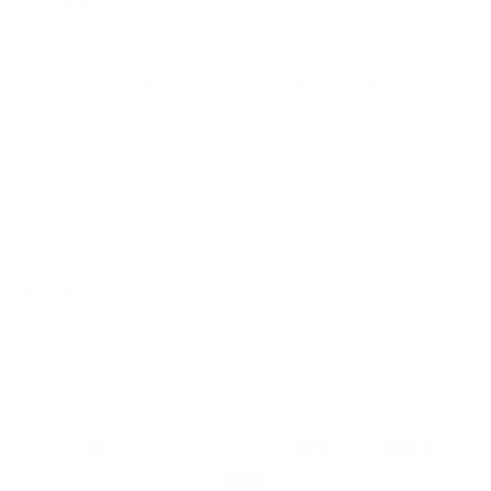
© 2026
GRAMS28
.
SUSCRÍBETE A NUESTRO BOLETÍN DE NOTICIAS
Y DISFRUTA DE
UN 15 % DE DESCUENTO
Inscribirse
Respetamos tus datos y tu privacidad; puedes darte de baja en cualquier momento.
PRODUCTOS
EMPRESA
AYUDA
Español