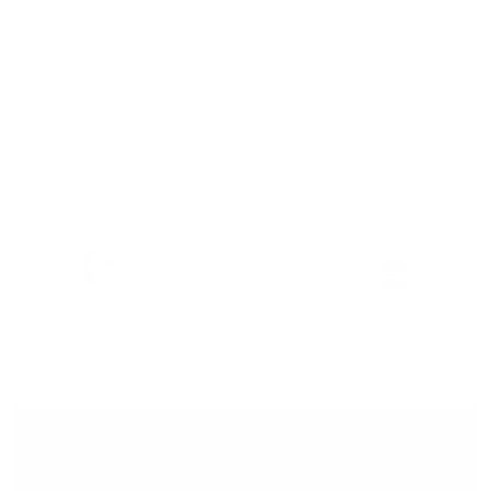
Características y compatibilidad
Dimensiones
Detalles del material
Garantía y envío
Piel sostenible con
Devolución sin
Más de 100.000 clientes
certificación LWG
complicaciones en 30 días
satisfechos