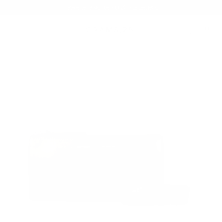
Rebajas de verano: hasta un 20 % de descuento
WALLETS
109 ESSENTIAL CASE
/