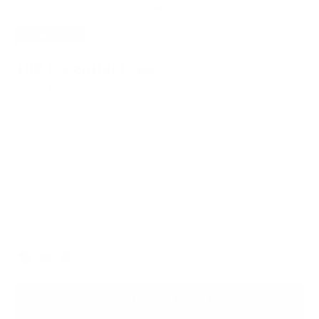
AHORRA
20%
109 Essential Case
95,20 $
119,00 $
Elegancia para todos los días en un práctico estuche para
liberar tus bolsillos. Puedes llevarla con o sin correa.
Piel italiana de larga duración
Garantía de por vida para su tranquilidad
Envío rápido y gratuito
Oliva
Color
AÑADIR A LA BOLSA