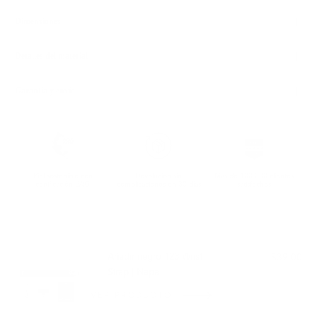
Dimensiones
Detalles del material
Garantía y envío
Piel sostenible con
Devolución sin
Más de 100.000 clientes
certificación LWG
complicaciones en 30 días
satisfechos
COMBINA BIEN CON:
Añadir negro 123 Wrist
$39.00
Strap | Napa
VER PRODUCTO