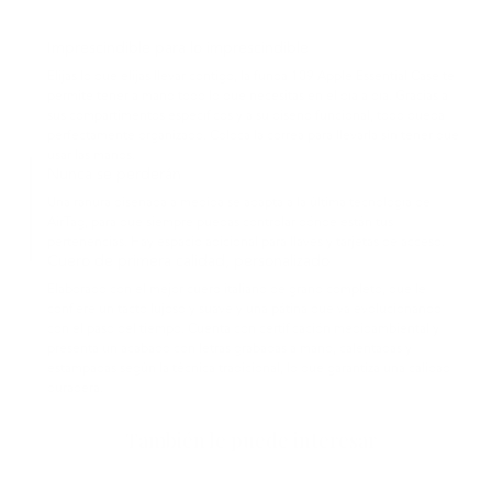
Imprescindible para lo imprescindible
Elijas lo que elijas llevar contigo, la funda 109 Apple Essential Case te
permite tener a mano todo lo que necesitas en el día a día. Gracias a
sus compartimentos específicos y a su diseño funcional, todo queda
perfectamente organizado. Coloca la correa para llevarla sin tener que
usar las manos.
Nunca se perderán
Una ranura diseñada a medida se adapta a la última tecnología de
AirTag, para que siempre puedas controlar dónde están tus
pertenencias. Hay espacio adicional para llaves y tarjetas de acceso.
Cuero de primera calidad, personalizado
Elaborado con el mejor cuero italiano de grano completo, que le
confiere un tacto lujoso y suave y una pátina que va evolucionando
con el paso del tiempo. Cuenta con certificación medioambiental y
presenta un acabado con letras grabadas a mano, calentadas y
estampadas según la técnica tradicional, lo que garantiza una calidad
duradera.
También le puede interesar