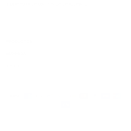
Y DISFRUTA DE
UN 15 % DE DESCUENTO
Inscribirse
Respetamos tus datos y tu privacidad; puedes darte de baja en cualquier momento.
PRODUCTOS
EMPRESA
AYUDA
Español