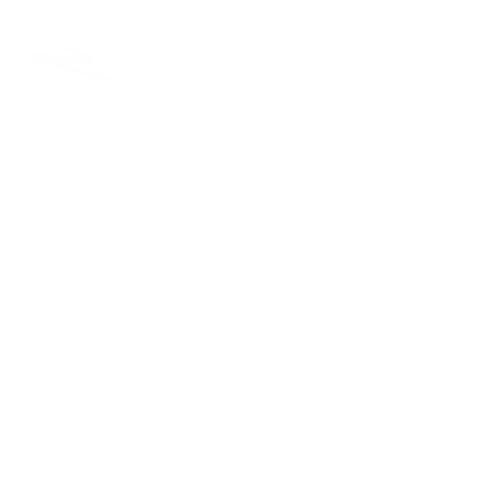
Añadir guijarro negro
$59.00
25mm Leather Strap
VER PRODUCTO