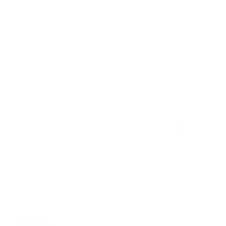
Características y compatibilidad
Dimensiones
Detalles del material
Garantía y envío
Piel sostenible con
Devolución sin
Más de 100.000 clientes
certificación LWG
complicaciones en 30 días
satisfechos
COMBINA BIEN CON:
Añadir Black Camera
$84.00
Cube Pro (mediano)