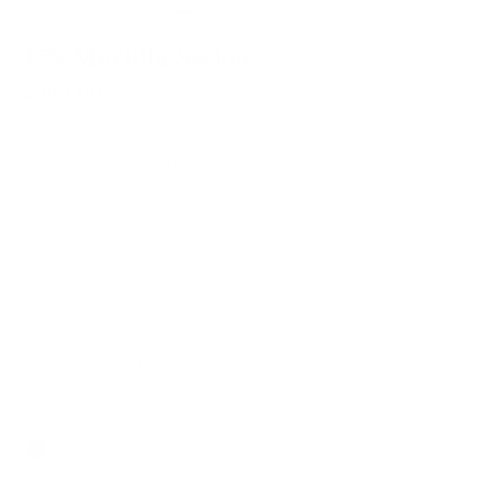
179 Mochila Seeker
$949.00
Diseñada para combinar la precisión arquitectónica con un
estilo atemporal, esta mochila ofrece una gran capacidad,
características intuitivas y un acceso cómodo para los
creadores.
Piel italiana de larga duración
Garantía de por vida para su tranquilidad
Envío rápido y gratuito
VER LO QUE ENCAJA
Negro
Color