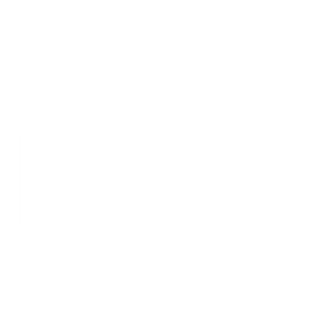
Selección a cargo del arquitecto Jon Imperial
La mochila 179 Seeker está diseñada para creadores: cuenta con
acceso lateral al equipo fotográfico, un elegante bolsillo para la botella
de agua, bolsillos organizadores —incluido un bolsillo oculto para el
pasaporte— y una funda acolchada para un MacBook Pro de hasta
16".
Estructura y forma perfeccionadas
Su estructura sólida y reforzada le permite mantener su forma incluso
cuando está vacía y mantenerse en pie sin necesidad de apoyo. El
diseño totalmente abierto de la bolsa facilita el llenado y es
compatible con los Camera Cubes, la riñonera y otros organizadores
de nuestra colección.
Ergonomía y funcionalidad mejoradas
Un panel trasero transpirable y reforzado mejora la comodidad y la
durabilidad, al tiempo que reduce el peso total. Incluye un pasador
para la maleta, además de correas más gruesas y transpirables con
nuevos puntos de fijación para el bolsillo pectoral y la correa pectoral.