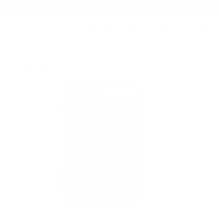
Rebajas de verano: hasta un 20 % de descuento
BAGS
179 SEEKER BACKPACK
/