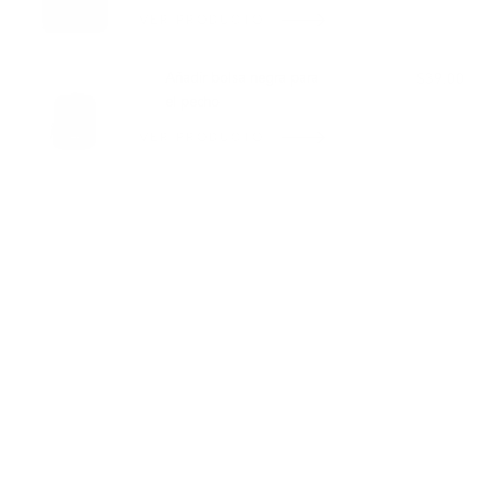
VER PRODUCTO
Añadir bolsa negra para
$39.00
el pecho
VER PRODUCTO