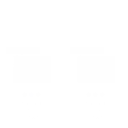
Ahorra 29,85 $
Ahorra 29,85 $
Compatible con todos los
Compatible con todos los
modelos de iPad de 11
modelos de iPad de 11
pulgadas
pulgadas
NEW
NEW
113 Leather Folio |
113 Leather Folio |
Nappa
Guijarros
$219.00
$186.15
$219.00
$186.15
Ahorra 32,85 $
Ahorra 32,85 $