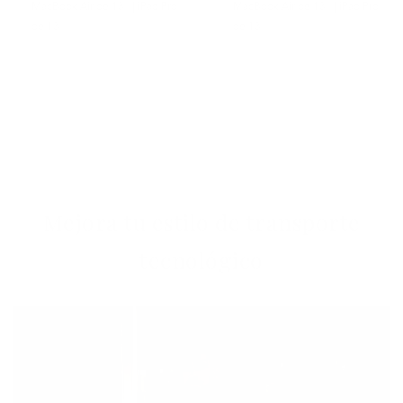
MacBook Air de 13" | iPad Pro
MacBook Air de 13" | iPad Pro
de 13"
de 13"
Mejora tu estilo de transporte
tecnológico