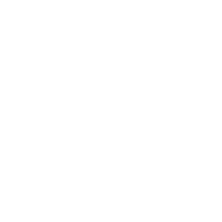
Portátil Microsoft Surface 3/4 15
© 2026
GRAMS28
.
SUSCRÍBETE A NUESTRO BOLETÍN DE NOTICIAS
Y DISFRUTA DE
UN 15 % DE DESCUENTO
Inscribirse
Respetamos tus datos y tu privacidad; puedes darte de baja en cualquier momento.