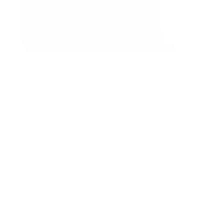
Pedir ahora
Tamaño: 39,8 x 27 x 2,5 cm
Peso: 464 g
Material: Piel italiana dorada del Gruppo Mastrotto
MacBook Pro 16" (2019 y 2021)
MacBook Pro 15" (2016 y posterior)
MacBook Pro 15" (mediados de 2012- mediados de 2015)
HP Pavilion x360 Convertible
Dell Inspiron 14, 16 Plus, Inspiron 15,
Lenovo ThinkPad X1 Extreme Gen 4, ThinkBook 16p Gen 2