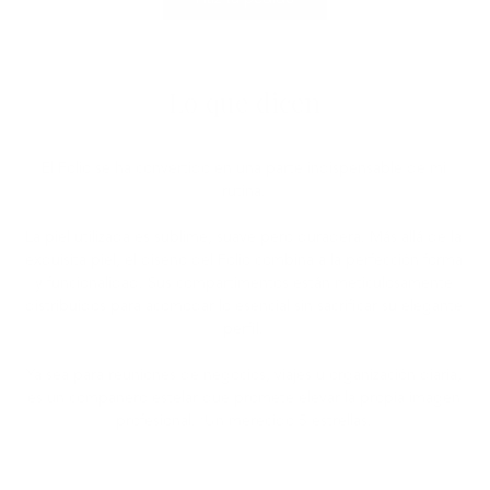
Lo que dicen
El Folio se ha convertido en una parte indispensable de mi
rutina.
La piel utilizada es sublime, suave pero duradera.
Más allá de la
exquisita piel, el diseño del Folio combina a la perfección forma
y funcionalidad. Sus compartimentos están meticulosamente
distribuidos para acomodar lo esencial sin sacrificar su elegante
perfil.
Ya sea para reuniones de negocios, viajes u organización diaria,
es un compañero estelar que promete elevar la propia imagen
profesional. ¡Un merecido 5 estrellas!