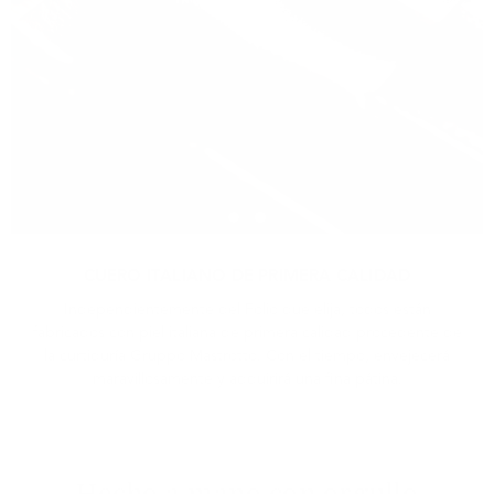
CUERO ITALIANO DE PRIMERA CALIDAD
Independientemente del Folio que elija, todos están
fabricados con piel italiana de primera calidad procedente de
la curtiduría Gruppo Mastrotto. Con el tiempo, envejecerá
maravillosamente y adquirirá una fina pátina.
Hecho a mano con orgullo