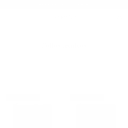
Rebajas de verano: hasta un 20 % de descuento
Folios técnicos
Fabricado en piel dorada, organiza con elegancia tus
dispositivos tecnológicos y esenciales, y combina con tu
atuendo.
BEST SELLER
NEW