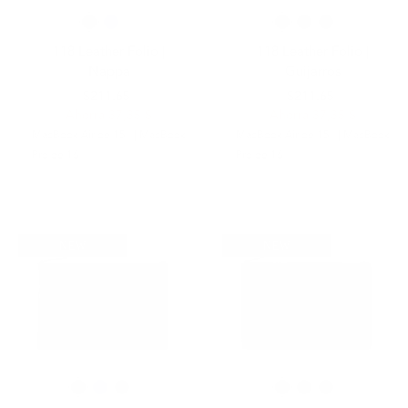
118 Leather Folio |
118 Leather Folio |
Nappa
Guijarros
$249.00
$211.65
$249.00
$211.65
Ahorra 37,35 $
Ahorra 37,35 $
MacBook Air de 15" | MacBook
MacBook Air de 15" | MacBook
Pro de 16"
Pro de 16"
NEW
NEW