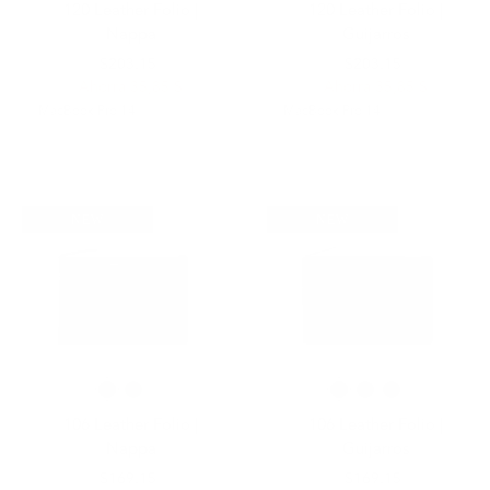
120 Leather Folio |
120 Leather Folio |
Nappa
Guijarros
$239.00
$203.15
$239.00
$203.15
Ahorra 35,85 $
Ahorra 35,85 $
MacBook Pro 14"
MacBook Pro 14"
NEW
NEW
106 Leather Folio |
106 Leather Folio |
Nappa
Guijarros
$199.00
$169.15
$199.00
$169.15