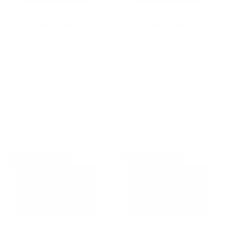
114 Leather Folio |
114 Leather Folio |
Nappa
Guijarros
$229.00
$194.65
$229.00
$194.65
Ahorra 34,35 $
Ahorra 34,35 $
Todos los modelos de
Todos los modelos de
MacBook Air y Pro de 13
MacBook Air/Pro de 13
pulgadas
pulgadas
NEW
NEW