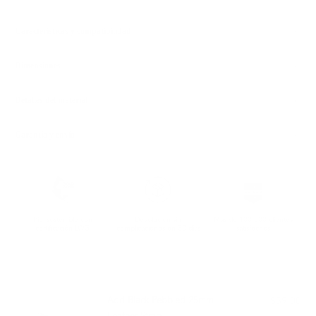
Características y compatibilidad
Dimensiones
Detalles del material
Garantía y envío
Piel sostenible con
Devolución sin
Más de 100.000 clientes
certificación LWG
complicaciones en 30 días
satisfechos
COMBINA BIEN CON:
Add Black Pebbled 25mm
$59.00