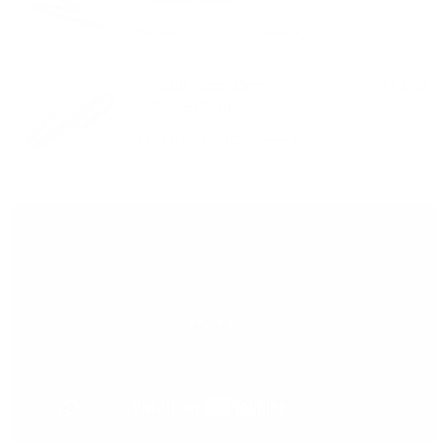
Leather Strap
VER PRODUCTO
Añadir negro 38mm
$54.00
Padded Strap
VER PRODUCTO