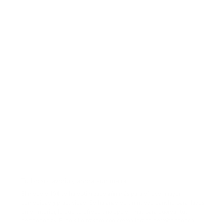
Tu bolso favorito, ahora aún mejor
El modelo 154 se ha optimizado aún más para ofrecer mayor
comodidad y practicidad. Se ha añadido un nuevo gancho para llaves
en el interior, lo que te ofrece una opción más para guardar tus
pertenencias. El bolsillo trasero con cremallera te permite tener a