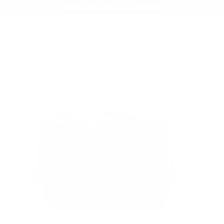
Rebajas de verano: hasta un 20 % de descuento
BAGS
154 CITY PACK
/