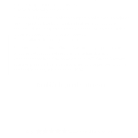
mano tu pasaporte u otros objetos de valor.
Diseño funcional y atemporal
El modelo 154 presenta un diseño atemporal y sofisticado, sin dejar de
ser útil y práctico. Este bolso combina fácilmente con cualquier
conjunto y tiene un aspecto discreto y elegante. Su correa ajustable
te permite acceder fácilmente a tus objetos.
Cuero italiano de la mejor calidad
Procedente de la curtiduría Gruppo Mastrotto, cuyos procesos de
curtido respetuosos con el medio ambiente han obtenido
sistemáticamente la calificación de oro de la LWG. Gruppo Mastrotto
es una empresa con huella de carbono neutra y su piel cuenta con la
certificación de origen biológico del USDA.
También le puede interesar
4.9
Basado en 414 reseñas
Calificado