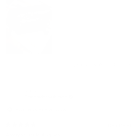
reseña
Sí,
No,
0
0
¿Fue útil esto?
esta
personas
esta
per
reseña
votaron
rese
vota
de
sí
de
no
Chee
Che
Chin S. T.
W.
W.
C.
C.
Comprador verificado
fue
no
útil.
fue
Recomiendo este producto
útil.
Hace 2 meses
Calificado
5
A very versatile sling bag