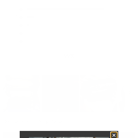
4.9
5
377
de
Calificado de 5 estrellas
5
4
34
Calificado de 5 estrellas
estrellas
3
3
Calificado de 5 estrellas
Reseñas
Reseñas
Reseñas
Reseñas
Reseñas
totales
totales
totales
totales
totales
2
0
Calificado de 5 estrellas
de
de
de
de
de
5
4
3
2
1
1
0
Calificado de 5 estrellas
estrellas:
estrellas:
estrellas:
estrellas:
estrellas:
377
34
3
0
0
99%
recomendaría este producto
Diapositiva
(pestaña
(pestaña
1
Reseñas
414
Preguntas
23
expandida)
colapsada)
seleccionada