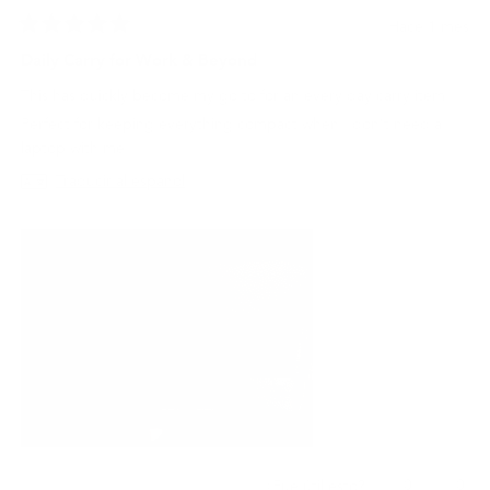
Hace 1 mes
Calificado
5
Daily Carry for Work & Beyond
de
5
This has quickly become my go to for an every day carry item.
estrellas
Perfect for keeping everything compact when I don’t need a
laptop with me.
Traducir al español
Sí,
No,
0
0
¿Fue útil esto?