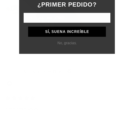
¿PRIMER PEDIDO?
SÍ, SUENA INCREÍBLE
Sí,
No,
1
0
¿Fue útil esto?
No, gracias.
esta
persona
esta
per
reseña
votó
rese
vota
de
sí
de
no
shi
shi
명기 권.
j.
j.
fue
no
Comprador verificado
útil.
fue
útil.
Recomiendo este producto
Hace 6 meses
Calificado
5
Very Very Good !!
de
5
There's no card wallet more minimalistic than this. I'm very
estrellas
satisfied.
Traducir al español