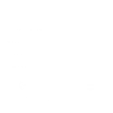
Listo para enviar
For customers from the US: All import duties & taxes are included in your
order - the price you see is the price you pay.
Características y compatibilidad
Dimensiones
Detalles del material
Garantía y envío
Piel sostenible con
Devolución sin
Más de 100.000 clientes
certificación LWG
complicaciones en 30 días
satisfechos