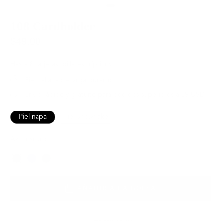
108 Cardholder
$49.00
Hasta 8 tarjetas, billetes trípticos
Piel italiana de larga duración
Envío rápido y gratuito para pedidos superiores a 89 USD
Piel napa
Piel Snowflake
Azul oscuro
Color
AÑADIR A LA BOLSA