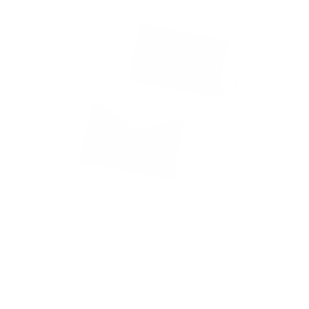
Pequeño pero potente
Su diseño con elástico oculto permite guardar hasta 8 tarjetas en un
formato delgado que cabe perfectamente en el bolsillo. La piel de
primera calidad se suaviza con el paso del tiempo, lo que proporciona
una sensación cómoda y segura.
Mantén el orden