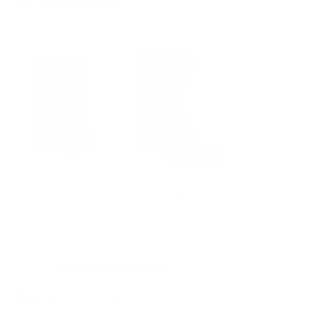
+ 3 más
Sí,
No,
0
0
¿Fue útil esto?
esta
personas
esta
per
reseña
votaron
rese
vota
de
sí
de
no
명
명
Luis P.
기
기
권.
권.
Comprador verificado
fue
no
útil.
fue
Recomiendo este producto
útil.