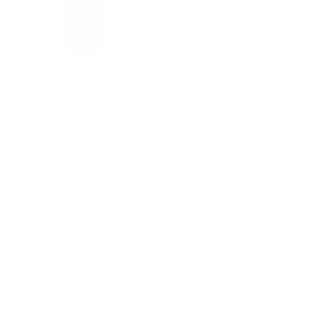
121 MagSafe Snowflake Funda
de piel | iPhone 16 Pro Max -
Snowflake Negro
$69.00
21
Reseñas
Calificado
4.9
de
5
estrellas
© 2026
GRAMS28
.