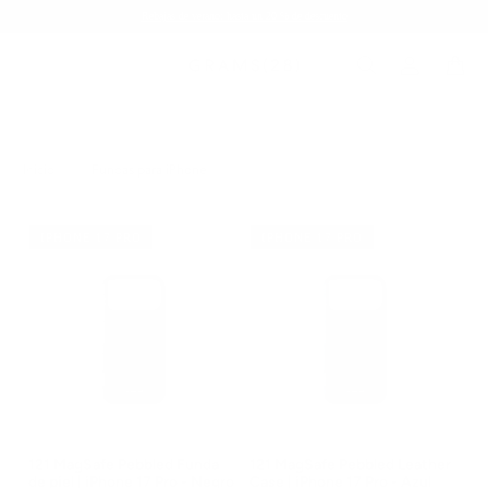
Rebajas de verano: hasta un 20 % de descuento
Inicio
/
Fundas para iPhone
IPHONE 17 PRO
IPHONE 17 PRO
121 MagSafe Pebbled Funda
121 MagSafe Pebbled Leather
de piel | iPhone 17 Pro - Negro
Case | iPhone 17 Pro - Azul