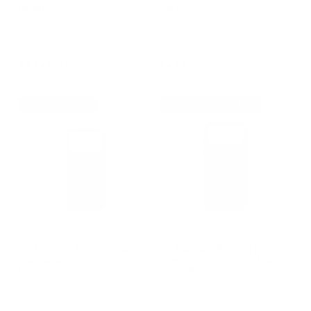
Pebbled
marino
69,00 $
55,20 $
69,00 $
55,20 $
Ahorra un 20 %
Ahorra un 20 %
16
Reseñas
16
Reseñas
Calificado
Calificado
5.0
5.0
de
de
5
5
IPHONE 17 PRO
IPHONE 17 PRO MAX
estrellas
estrellas
121 MagSafe Funda de piel
121 MagSafe Pebbled Funda
granulada | iPhone 17 Pro -
de piel | iPhone 17 Pro Max -
Verde oscuro
Negro Pebbled
69,00 $
55,20 $
69,00 $
55,20 $
Ahorra un 20 %
Ahorra un 20 %