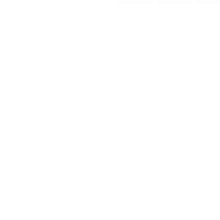
For customers from the US: All import duties & taxes are included in your ord