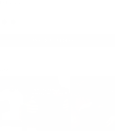
QUE ENCAJA
uro
Color
AÑADIR A LA BOLSA
Listo para enviar
acción: