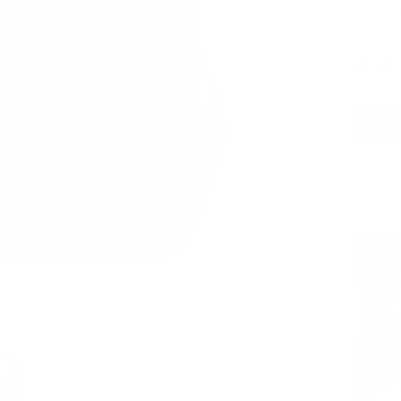
VER LO 
Verde osc
Véalo en 