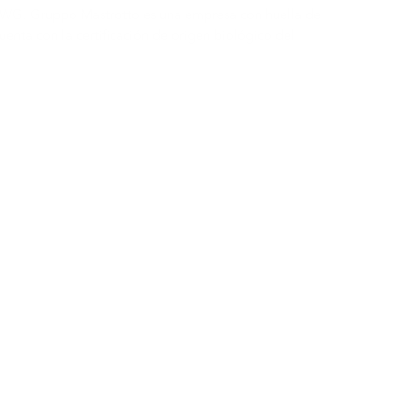
a LWG. Gruppo Mastrotto es una empresa con huella de
uenta con la certificación de origen biológico del