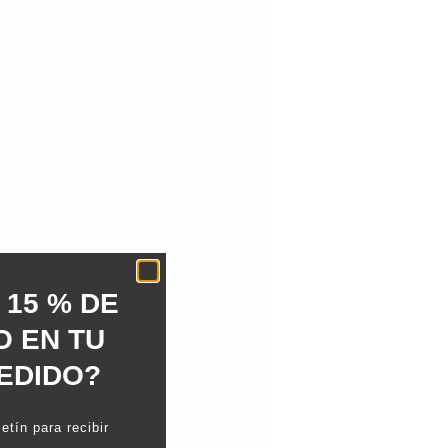
 15 % DE
 EN TU
EDIDO?
etín para recibir