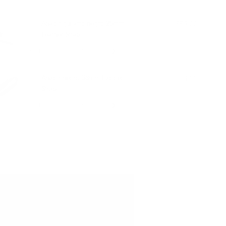
BIEN CON:
Añadir guijarro negro 25mm
$59.00
Leather Strap
VER PRODUCTO
Añadir negro 38mm Padded
$54.00
Strap
VER PRODUCTO