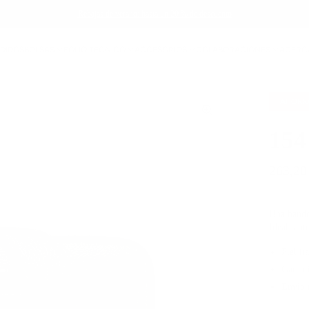
Rebajas de verano: hasta un 20 % de descuento
NDIDOS
BOLSAS
FOLIO TÉCNICO
ACCESORIOS
COLABORACIONES
ACERC
AHOR
154
263,20
Una bandol
Ideal tant
Piel it
Garant
Envío 