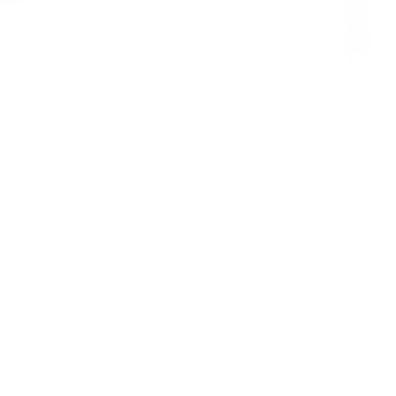
er - the price you see is the price you pay.
Caracter
Dimensi
Detalles
Garantía
Piel 
cert