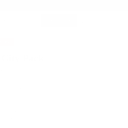
COMPRAR TODO
A DE
CUENTA DE MIEMBRO
BUSCAR EN
RA
20%
 City Pack
 $
329,00 $
era clásica y discreta con un interior organizado e intuitivo.
o para ir al trabajo como para salir por la ciudad.
aliana de larga duración
ía de por vida para su tranquilidad
rápido y gratuito