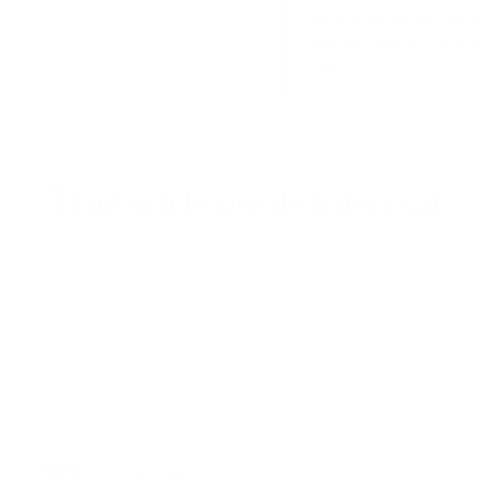
calificación de oro de l
carbono neutra y su piel c
USDA.
También le puede interesar
99%
recomendaría este producto