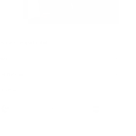
ísticas y compatibilidad
ones
 del material
 y envío
sostenible con
Devolución sin
100k+ Happy
ificación LWG
complicaciones en 30
Customers
días