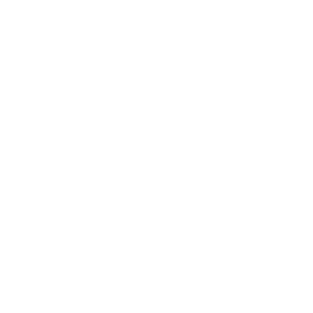
Cuero Snowflake
También conocido como cuero «pueblo» de la curtiduría Badalassi
Carlo. Destaca por su exclusivo patrón «Snowflake» en la cara
granulada.
Mejora con el uso
Con el uso diario, el cuero va difuminando las marcas y los arañazos,
adquiriendo un aspecto más intenso con el paso del tiempo: se acabó
el efecto «copo de nieve».
Correa clásica de alta gama
Fabricada con una capa exterior de piel Snowflake resistente que
envejece con elegancia, cuenta con dos presillas de piel y una hebilla
de acero inoxidable cepillado.
También le puede interesar