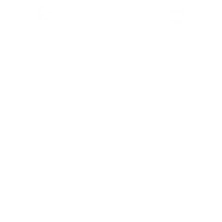
Piel sostenible con
Devolución sin
Más de 100.000 clientes
certificación LWG
complicaciones en 30 días
satisfechos