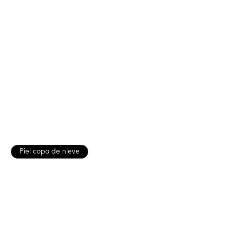
AHORRA
20%
161 Modern Band | Copo de nieve
51,20 $
64,00 $
Correas que mejoran con el paso del tiempo
42 mm / 44 mm /
45 mm / 49 mm
Piel italiana de larga duración
Envío rápido y gratuito para pedidos superiores a 89 USD
Piel copo de nieve
Piel granulada
Piel napa
Vaqueros copo de nieve
Color
Hardware
Ferretería de plata
Hardware negro