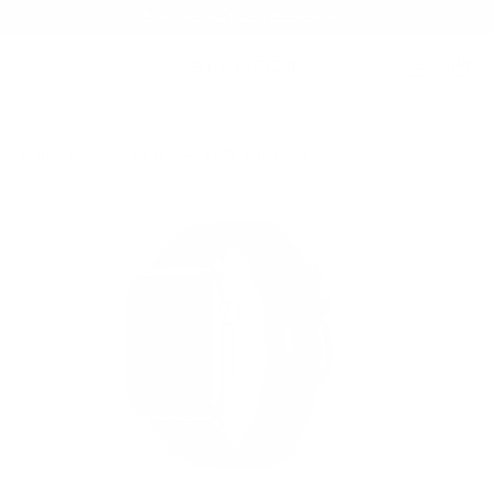
Rebajas de verano: hasta un 20 % de descuento
TECH ACCESSORIES
161 MODERN BAND | SNOWFLAKE
/