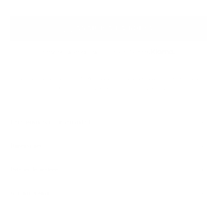
AÑADIR A LA BOLSA
COMPRE AHORA, PAGUE DESPUÉS CON
For customers from the US: All import duties & taxes are included in your
order - the price you see is the price you pay.
Características y compatibilidad
Dimensiones
Detalles del material
Garantía y envío