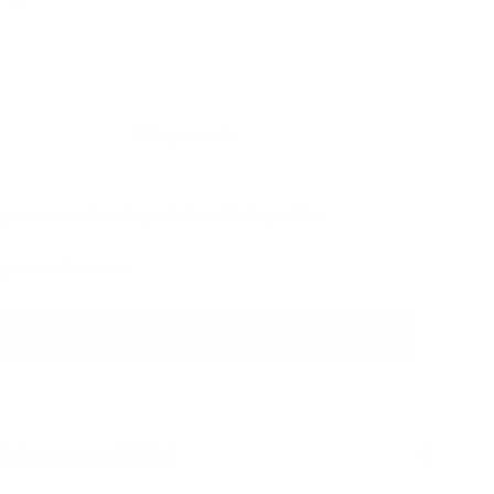
SOLD OUT
Listo para enviar
íqueme cuando este producto esté disponible:
your email address...
END
ct
mes
ble
ísticas y compatibilidad