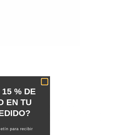
 15 % DE
tente
 EN TU
ulto permite guardar hasta 8 tarjetas en un formato
EDIDO?
mente en el bolsillo. La piel de primera calidad se
tiempo, lo que proporciona una sensación cómoda y
etín para recibir