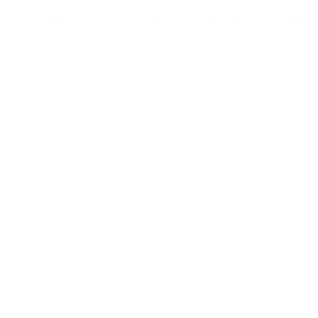
For customers from the US: All import duties & taxes are included in your ord