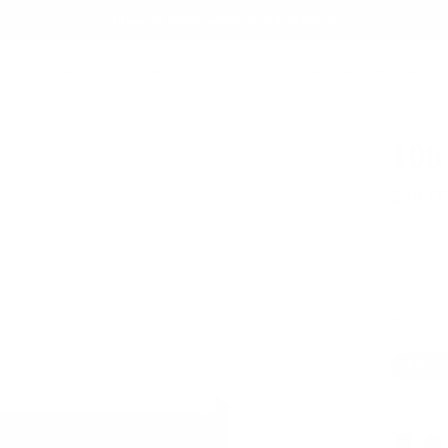
Rebajas de verano: hasta un 20 % de descuento
NDIDOS
BOLSAS
FOLIO TÉCNICO
ACCESORIOS
COLABORACIONES
ACERC
108
$49.0
Hasta 8 tar
Piel it
Envío 
Piel n
Negro