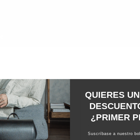
QUIERES UN
Pequeño pero po
DESCUENTO
Su diseño con elástico oc
¿PRIMER P
delgado que cabe perfecta
suaviza con el paso del 
segura.
Suscríbase a nuestro bol
Mantén el orden