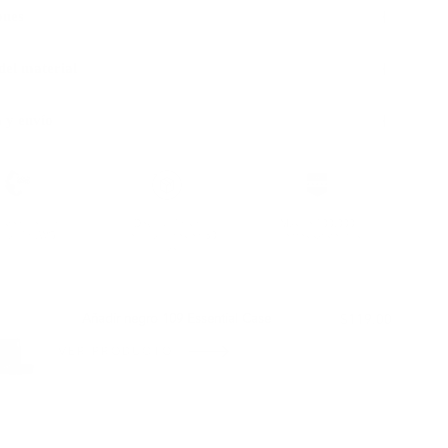
ones
 del material
 y envío
sostenible con
Devolución sin
Más de 100.000
ificación LWG
complicaciones en 30
clientes satisfechos
días
BIEN CON:
Añadir negro 109 Essential Case
$119.00
VER PRODUCTO