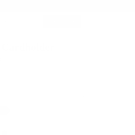
COMPRAR TODO
A DE
CUENTA DE MIEMBRO
BUSCAR EN
 Cardholder
0
jetas, billetes trípticos
aliana de larga duración
rápido y gratuito para pedidos superiores a 89 USD
apa
Piel Snowflake
Color