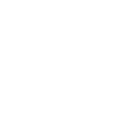
96 reseñas
Califica
shi j.
5
Amazin
Comprador verificado
de
5
Cardhold
estrellas
Recomiendo este producto
purchas
Tra
Califica
명기 권.
5
Very V
Comprador verificado
de