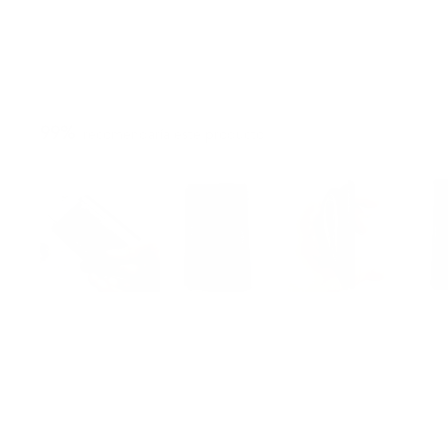
99%
recomendaría este producto
Diapositiva
1
seleccionada