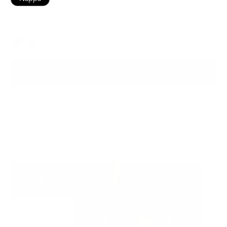
Negro
Color
AÑADIR A LA BOLSA
Listo para enviar
For customers from the US: All import duties & taxes are included in your
order - the price you see is the price you pay.
Véalo en acción: