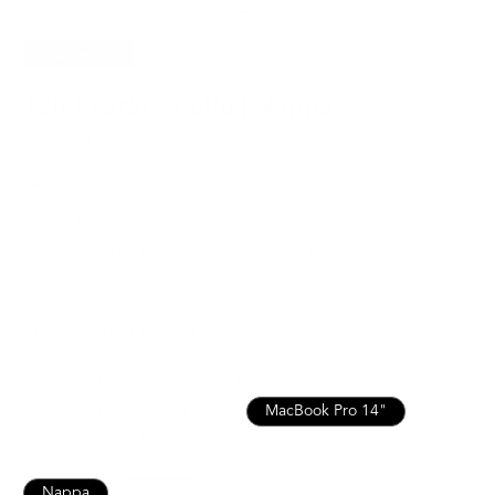
AHORRA
15%
120 Leather Folio | Nappa
203,15 $
239,00 $
Para MacBook Pro 14 y más
Piel italiana de larga duración
Garantía de por vida para su tranquilidad
Envío rápido y gratuito
VER LO QUE ENCAJA
MacBook Air / Pro de 13 pulgadas
MacBook Air 15" / Pro 16"
MacBook Pro 14"
iPad 10º / Air 11" / Pro 11"
iPad Pro 13" / Air 13"
Nappa
Pebbled