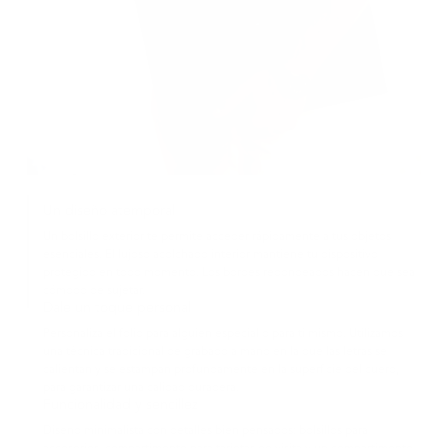
Un diseño atemporal
Un bolsillo exterior te permite acceder rápidamente a tus objetos
esenciales. El lujoso acolchado interior mantiene tu dispositivo
protegido en todo momento. Los bordes redondeados hacen que sea
cómodo de sujetar.
Dale un toque personal
Personaliza el folio para alguien especial o para ti mismo. Utilizamos
una técnica tradicional de grabado a mano en la que las letras se
calientan y se estampan profundamente en la superficie del cuero,
para garantizar una calidad duradera.
Funcionalidad y sencillez
Diseño minimalista con detalles bien pensados: bolsillos para