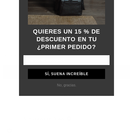
QUIERES UN 15 % DE
DESCUENTO EN TU
¿PRIMER PEDIDO?
Diapositiva
(pestaña
Reseñas
20
Preguntas
1
expandida)
(pestaña
seleccionada
colapsada)
FILTROS
SÍ, SUENA INCREÍBLE
No, gracias.
Cargando...
20 reseñas
Ordenar
Brad T.
Comprador verificado
Recomiendo este producto