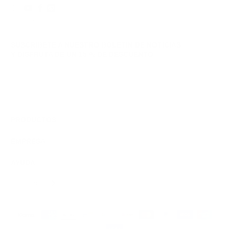
© 2026
GRAMS28
.
SUSCRÍBETE A NUESTRO BOLETÍN DE NOTICIAS
Y DISFRUTA DE
UN 15 % DE DESCUENTO
Inscribirse
Respetamos tus datos y tu privacidad; puedes darte de baja en cualquier momento.
PRODUCTOS
EMPRESA
AYUDA
Español