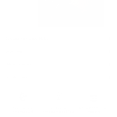
Características y compatibilidad
Dimensiones
Detalles del material
Garantía y envío
Piel sostenible con
Devolución sin
Más de 100.000 clientes
certificación LWG
complicaciones en 30 días
satisfechos