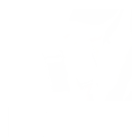
Un compañero de confianza
El diseño con borde plegado de la cartera plegable 104 le confiere un
aspecto impecable y, al mismo tiempo, la protege del desgaste diario.
Fabricada para resistir el uso diario y las ocasiones especiales.
Estética atemporal