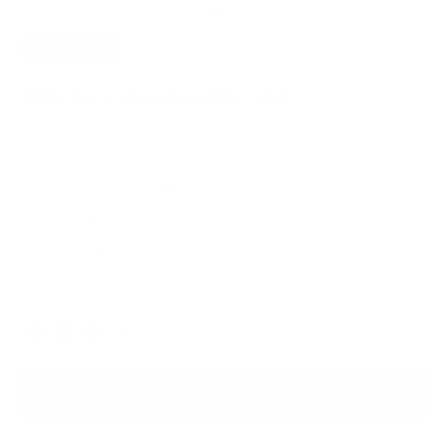
AHORRA
20%
Billetera desplegable 104
63,20 $
79,00 $
Robusta pero elegante, esta cartera para tarjetas se abre para
ofrecer una mayor visibilidad y comodidad.
Piel italiana de larga duración
Envío rápido y gratuito para pedidos superiores a 89 USD
Marrón oscuro
Color
AÑADIR A LA BOLSA