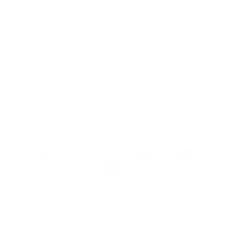
Inscribirse
Respetamos tus datos y tu privacidad; puedes darte de baja en cualquier momento.
PRODUCTOS
EMPRESA
AYUDA
Español