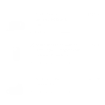
COMBINA BIEN CON:
Añadir Cartera con
$199.00
cremallera 105 Essential
negra
VER PRODUCTO
Añadir Funda de Piel Copo de
$69.00
Nieve Negro 121 MagSafe Copo
de Nieve | iPhone 16 Pro
VER PRODUCTO
AGOTADO
Añadir negro 157
$249.00
Essential Sling
VER PRODUCTO