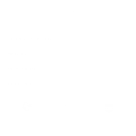
Listo para enviar
For customers from the US: All import duties & taxes are included in your
order - the price you see is the price you pay.
Características y compatibilidad
Dimensiones
Detalles del material
Garantía y envío
Piel sostenible con
Devolución sin
Más de 100.000 clientes
certificación LWG
complicaciones en 30 días
satisfechos