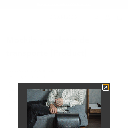
Rebajas de verano: hasta un 20 % de descuento
Mochila y maletín de
transporte [Product]
Estados Unidos, Canadá,
México, Reino Unido,
Suiza, Alemania, Italia,
España, Francia,
Envío internacional
Singapur, Japón, Hong
gratuito
Kong, Malasia, Australia
y Emiratos Árabes
Unidos.