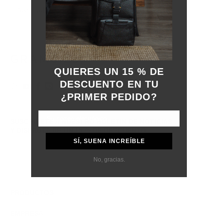
Compruebe la tarifa al
Resto del mundo
pagar
QUIERES UN 15 % DE
DESCUENTO EN TU
¿PRIMER PEDIDO?
© 2026
GRAMS28
.
SUSCRÍBETE A NUESTRO BOLETÍN DE NOTICIAS
Y DISFRUTA DE
UN 15 % DE DESCUENTO
SÍ, SUENA INCREÍBLE
No, gracias.
Inscribirse
Respetamos tus datos y tu privacidad; puedes darte de baja en cualquier momento.
PRODUCTOS
EMPRESA