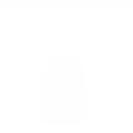
Rebajas de verano: hasta un 20 % de descuento
BAGS
151 STEALTH BACKPACK
/