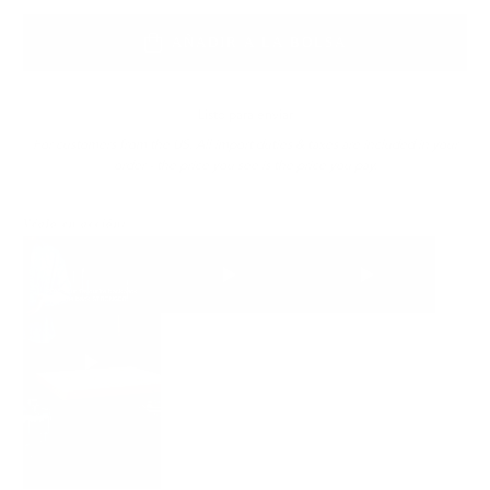
AÑADIR A LA BOLSA
Listo para enviar
For customers from the US: All import duties & taxes are included in your
order - the price you see is the price you pay.
Véalo en acción: