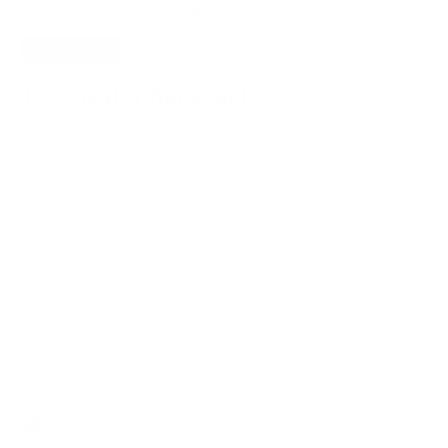
AHORRA
20%
151 Stealth Backpack
639,20 $
799,00 $
Basándose en el éxito de la versión inicial, la mochila 151
Stealth Backpack incorpora nuevas mejoras, combinando
funcionalidad moderna y diseño elegante.
Piel italiana de larga duración
Garantía de por vida para su tranquilidad
Envío rápido y gratuito
VER LO QUE ENCAJA
Negro
Color