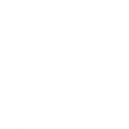
Características y compatibilidad
Dimensiones
Detalles del material
Garantía y envío
Piel sostenible con
Devolución sin
Más de 100.000 clientes
certificación LWG
complicaciones en 30 días
satisfechos
COMBINA BIEN CON:
Añadir Black 132
$279.00