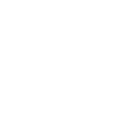
útil.
© 2026
GRAMS28
.
SUSCRÍBETE A NUESTRO BOLETÍN DE NOTICIAS
Y DISFRUTA DE
UN 15 % DE DESCUENTO
Inscribirse
Respetamos tus datos y tu privacidad; puedes darte de baja en cualquier momento.
PRODUCTOS
EMPRESA
AYUDA
Español