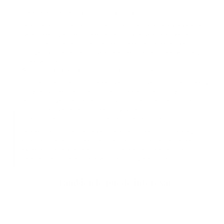
Ergonomía mejorada para el día a día
Esta nueva 151 cuenta con un acolchado de malla transpirable en el
panel trasero y en las correas de los hombros para garantizar la
comodidad durante todo el día. Las correas mejoradas también
incluyen puntos de fijación para los accesorios de correa pectoral y
bolsa pectoral.
Accesibilidad moderna en un diseño atemporal
Una cremallera mejorada que se abre por completo facilita el acceso y
agiliza el proceso de hacer la maleta. El sistema de organización
técnica incluye bolsillos de microfibra con cremallera renovados para
guardar los objetos de forma segura y protegida.
Lujo clásico para el caballero contemporáneo
Esta es una mochila que habla por sí sola. El diseño minimalista y
sofisticado de la 151 Stealth aporta una funcionalidad refinada sin
excesos. Una hebilla de aluminio cortada a medida en el bolsillo
delantero le confiere un acabado distintivo y atemporal.
También le puede interesar