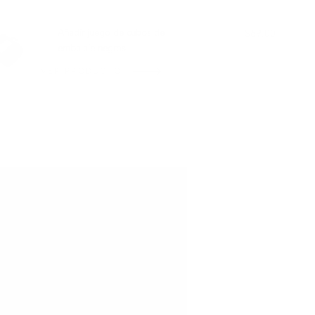
BIEN CON:
Añadir juego de cubos de
$69.00
embalaje negros
VER PRODUCTO