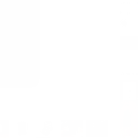
VER LO 
Negro
Véalo en 