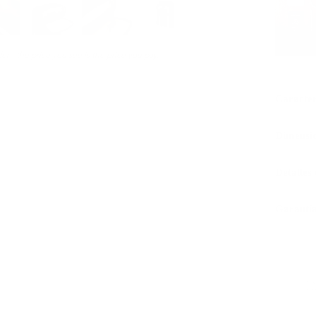
er - the price you see is the price you pay.
Caracter
Dimensi
Detalles
Garantía
Piel 
cert