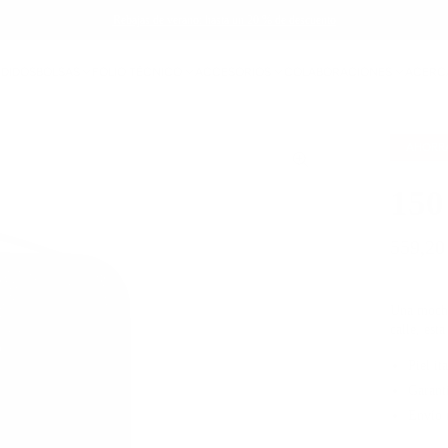
Rebajas de verano: hasta un 20 % de descuento
NDIDOS
BOLSAS
FOLIO TÉCNICO
ACCESORIOS
COLABORACIONES
ACERC
AHOR
150
559,20
Una mochil
calle, est
Piel it
Garant
Envío 