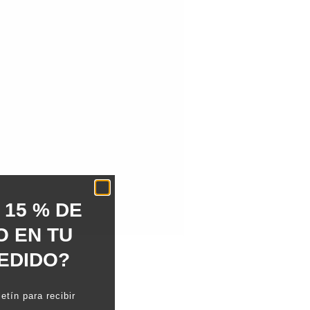
 15 % DE
 EN TU
EDIDO?
etín para recibir