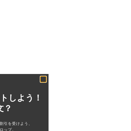
ットしよう！
文？
割引を受けよう、
ロップ。