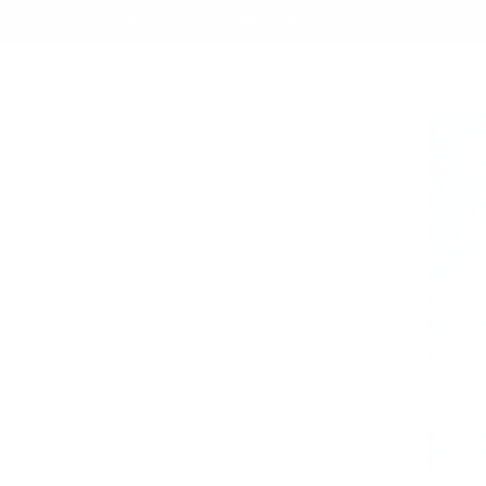
サマーセール ― 対象商品が最大20%OFF
ストセラー
バッグ
テックフォリオ
アクセサリー
コラボレーション
もっと見