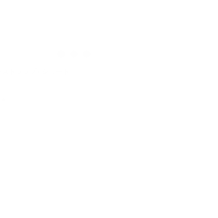
ストラップ - ショート
0
1
レビュー