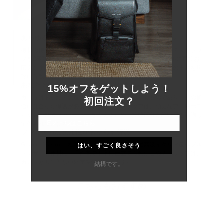
あらゆるクリエイティブな流れに寄り添うストラップ
機材の持ち運び方が、創造性を制限してはいけません。このストラッ
プを2種類の長さで用意することで、お客様の撮影スタイルに直接お
応えします。長時間のロケで立ちっぱなしの際も、カメラの重さを均
等に分散させます。
あなたの情熱を守るために作られました
15%オフをゲットしよう！
カメラはあなたの創造的なビジョンを具現化するものであり、その価
初回注文？
値に見合った保護が必要です。このストラップは、頑丈なプロ用ボデ
ィやレンズのセットアップを支えるため、接続部分と縫い目を補強し
て作られています。
プレミアムな実用性がもたらす贅沢
はい、すごく良さそう
Gruppo Mastrotto社製の、環境認証を受けた最高級イタリア産ペブル
ドレザーを素材に、手作業で丁寧に仕立てられたこのストラップは、
カメラと共に美しい経年変化を楽しめます。
結構です。
こちらもおすすめ