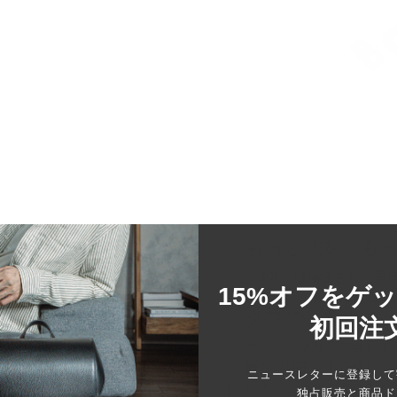
もっと旅を、も
「301」は補強された
15%オフをゲ
裂き性・耐傷性に優れ、
タフで、希少で
初回注
クラシックなタフさとモ
酷な環境下でも活躍し、
ニュースレターに登録して
に入りの美学を楽しみな
独占販売と商品ド