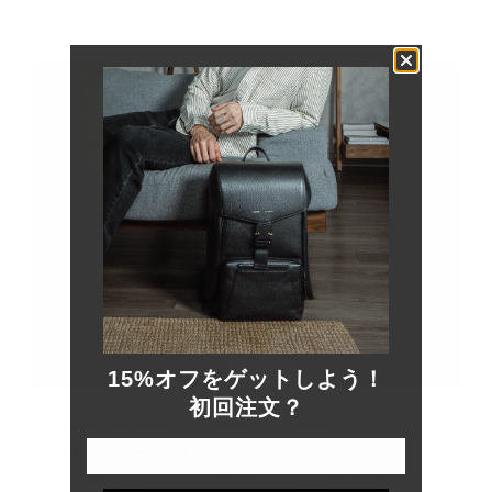
15%オフをゲットしよう！
初回注文？
日常使いのエルゴノミクスをさらに進化
この新しい151モデルは、バックパネルとショルダーストラップに通
気性に優れたメッシュパッドを採用し、一日中快適な着け心地を実現