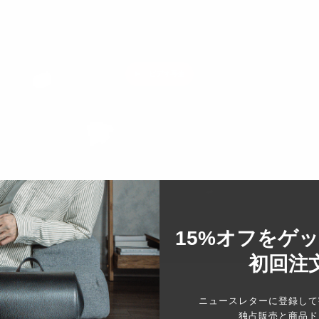
ビデオ再生
15%オフをゲ
初回注
ニュースレターに登録して
独占販売と商品ド