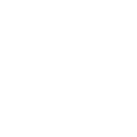
Sac fourre-tout 185
$599.00
Une silhouette épurée et élancée, conçue pour concilier en
toute harmonie vos besoins professionnels et votre quotidien.
Cuir italien pour une durabilité à toute épreuve
Garantie à vie pour la tranquillité d'esprit
Expédition rapide et gratuite
Noir
Couleur
AJOUTER AU SAC