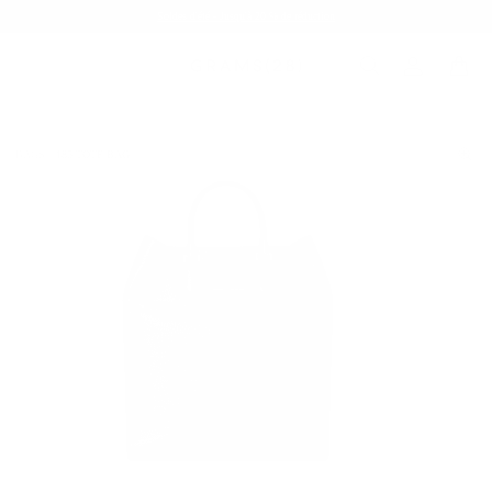
Soldes d'été - Jusqu'à 20 % de réduction
BAGS
185 TOTE BAG
/