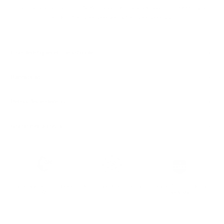
For customers from the US: All import duties & taxes are included in your
order - the price you see is the price you pay.
Caractéristiques et compatibilité
Dimensions
Détails des matériaux
Garantie et livraison
Cuir durable avec certification
Retour gratuit de 30 jours
Plus de 100 000 clients
LWG
satisfaits