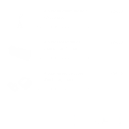
SE MARIE BIEN AVEC :
Ajouter un charm sac noir
$29.00
/ A Alphabet
VOIR LE PRODUIT
Ajouter l'ensemble de
$99.00
cube de caméra noir
VOIR LE PRODUIT
Ajouter un jeu de cubes
$69.00
d'emballage noirs
VOIR LE PRODUIT