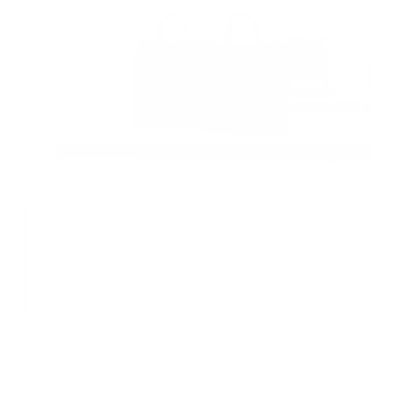
Du trajet quotidien à la maison de vacances
Le passage intégré pour les bagages et les boutons-pression
magnétiques permettent de passer sans effort de la ville à la
montagne, tandis que l'organisation interne à plusieurs niveaux
garantit que votre passeport, vos appareils électroniques et vos
lunettes sont toujours à portée de main.
La force de l'artisanat
Confectionné à partir de cuir grainé italien certifié respectueux de
l'environnement, le modèle 185 est conçu pour devenir un
incontournable de votre garde-robe. Résistant aux éraflures et aux
rayures liées aux déplacements quotidiens, il acquiert un cachet