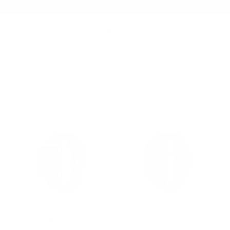
Soldes d'été - Jusqu'à 20 % de réduction
Accueil
/
Bracelets pour Apple Watch
161 Modern Band | Flocon de
161 Modern Band | Snowflake -
neige - Flocon de neige noir /
Snowflake Black / Black