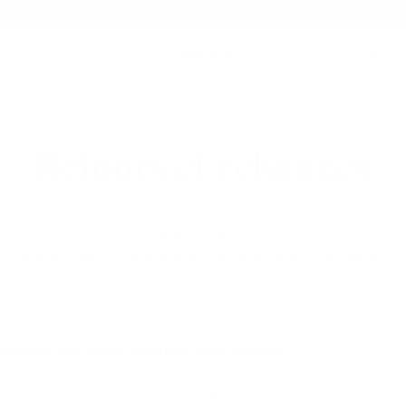
Soldes d'été - Jusqu'à 20 % de réduction
Retours et échanges
shop@grams28.com
Nous sommes là pour vous aider. Contactez-nous à tout moment.
QUELLE EST VOTRE POLITIQUE DE RETOUR ?
Vous pouvez retourner un produit dans les 30 jours suivant l'achat, à