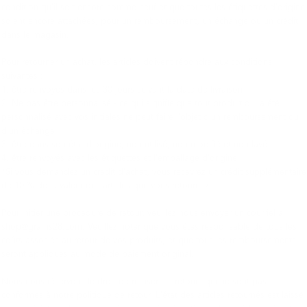
condition qu'il soit encore comme neuf et que toutes les étiquettes d'origine
soient encore attachées, pour un remboursement, un échange ou un crédit
dans le magasin.
Pour retourner un achat, les articles doivent répondre aux conditions
suivantes :
1. être renvoyés dans les 30 jours suivant la date de livraison
2. Ne pas être personnalisé - ce qui signifie que tout produit qui a été
personnalisé avec vos initiales ne peut faire l'objet d'un remboursement ou
d'un échange.
3. être dans son état d'origine, non utilisé, non modifié et non lavé
4. être renvoyés avec les étiquettes et l'emballage d'origine
*Si vous demandez un crédit d'achat, vous recevrez un crédit supplémentaire
de 10 % de la valeur des articles que vous retournez.
Pour initier une procédure de retour, veuillez nous envoyer un courriel à
shop@grams28.com. Veuillez noter que vous êtes responsable de tous les
coûts associés au retour de vos produits, et que tous les remboursements
seront appliqués au mode de paiement original.
Nous nous réservons le droit de refuser les retours qui ne sont pas
conformes à notre politique de retour. L'état des articles retournés est laissé