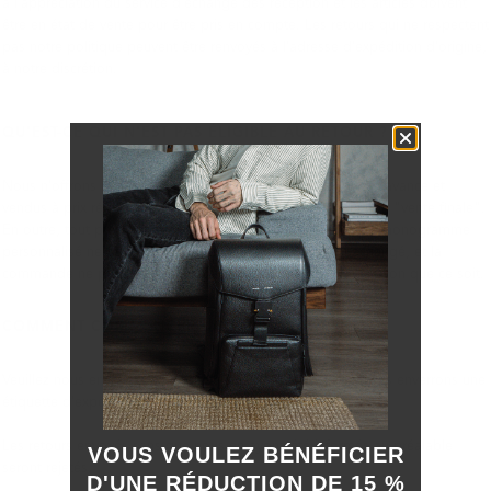
à l'appréciation du service d'échange dès réception et les articles doivent
être en état de vente pour être pris en compte. Les retours qui ne respectent
pas notre politique peuvent être renvoyés à l'adresse d'expédition d'origine,
à notre discrétion.
QU'EST-CE QUI N'EST PAS ÉLIGIBLE AU RETOUR ?
Nous n'offrons pas de retour sur les articles commandés à l'avance et
vendus à prix réduit et/ou sur les produits portant la mention "vente finale".
En outre, tout produit comportant des modifications ou un monogramme
personnalisé ne peut être ni retourné, ni remboursé, ni échangé, et la
commande ne peut être retirée ou annulée pour quelque raison que ce soit.
COMMENT COMMENCER UNE DÉCLARATION ?
Veuillez nous envoyer un e-mail au sujet du retour. Nous vous enverrons une
étiquette d'expédition.
Les retours envoyés sans que nous en ayons été informés au préalable
VOUS VOULEZ BÉNÉFICIER
seront rejetés.
D'UNE RÉDUCTION DE 15 %