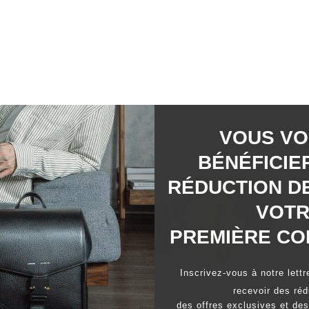
VOUS VO
88%
recommanderaient ce produit
BÉNÉFICIE
RÉDUCTION DE
VOT
PREMIÈRE CO
Image
Inscrivez-vous à notre lettr
1
recevoir des réd
sélectionnée
des offres exclusives et des