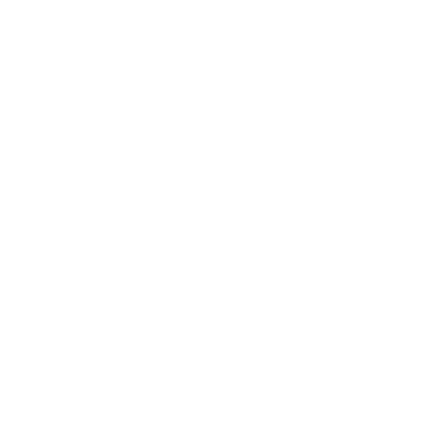
italien haut de gamme s'adapte parfaitement à tous
s les professions. Utilisez le kit de fixation fourni pour
, afin de garder vos objets essentiels à portée de main
t, où que vous alliez.
ure
grainé italien issu de sources responsables, le modèle
uste et authentique sans pour autant compromettre sa
ster à l'usure quotidienne, il garantit une résistance à
lité d'esprit totale lors de vos déplacements.