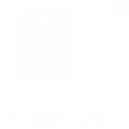
Caractér
Dimensi
Détails 
Garantie
Cuir
cert