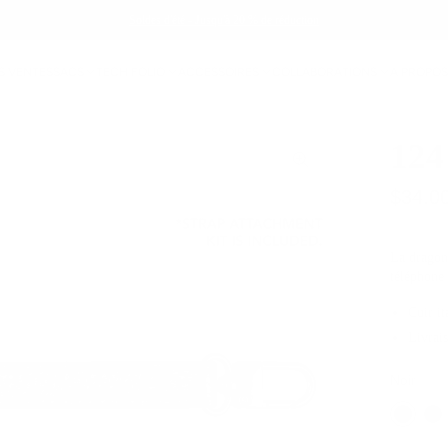
Soldes d'été - Jusqu'à 20 % de réduction
S VENTES
SACS
TECH FOLIO
ACCESSOIRES
COLLABORATIONS
A PROPOS
124
$34.0
La dragonn
téléphone 
Cuir it
Livrai
Noir