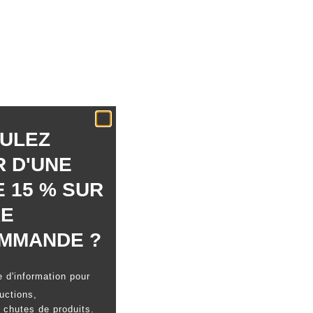
ULEZ
R D'UNE
 15 % SUR
RE
MMANDE ?
e d'information pour
uctions,
 chutes de produits.