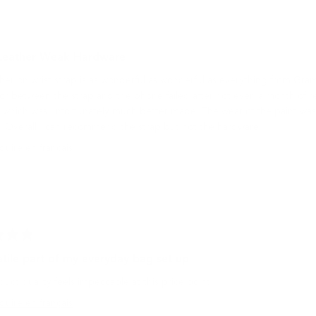
Leather Weak Hardware
her on wrist strap is as wonderful as wonderful as everything from Gram
r between the strap and the phone failed after not even a month of reg
which was unfortunately much better made. The wear of the paint was al
. Overall I can recommend the strap but not the hardware.
duire en français
atile part of my everyday bag set up
uct quality feels impeccable at this price point.
duire en français