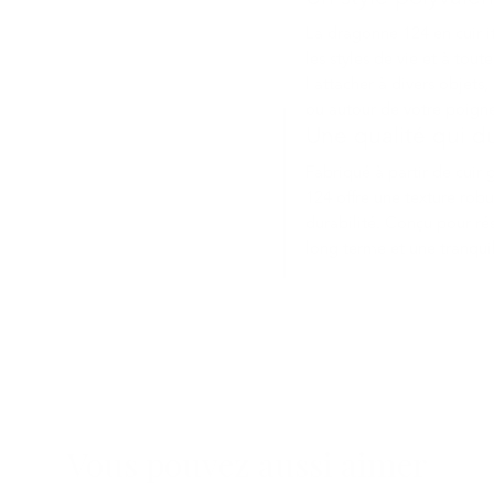
La dragonne 124 en cuir 
les styles de vie et à toute
l'attacher à divers objets
ou autour de votre poigne
Une qualité qui d
Fabriqué à partir de cuir 
124 offre une texture rob
durabilité. Conçu pour rési
long terme et une tranquil
Vous pouvez aussi aimer