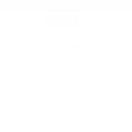
TOUT ACHETER
 DE
COMPTE MEMBRE
RECHERCHE
 Courroie de poignet
0
e en cuir galbé peut être attachée à votre portefeuille ou à votre
pour plus de commodité et de tranquillité d'esprit.
alien pour une durabilité à toute épreuve
son rapide et gratuite à partir de 89 USD
Couleur