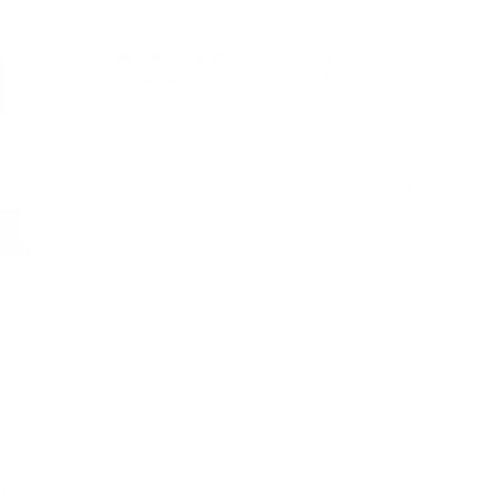
BIEN AVEC :
Ajouter Snowflake Black 121 MagSafe
$69.00
Snowflake Leather Case | iPhone 16 Pro
EN RUPTURE DE
VOIR LE
PRODUIT
STOCK
Ajouter du noir 153 Sling mini
$199.00
VOIR LE PRODUIT
t