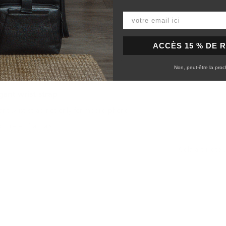
ACCÈS 15 % DE 
Chargement...
Non, peut-être la proc
gant wrist strap
nt wrist strap not only for mobile phone!
duire en français
Cela a-t-il été u