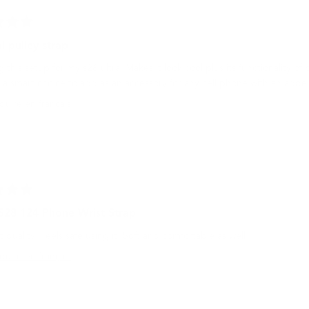
l pulley strap
g this setup for my s26 ultra. Makes it look cool plus its functionality o
 a smart choice to add as an accessory for any cell phone with an adde
duire en français
8 124 Phone Wrist Strap
t quality. Feels safe using it. Soft and comfortable as well.
duire en français