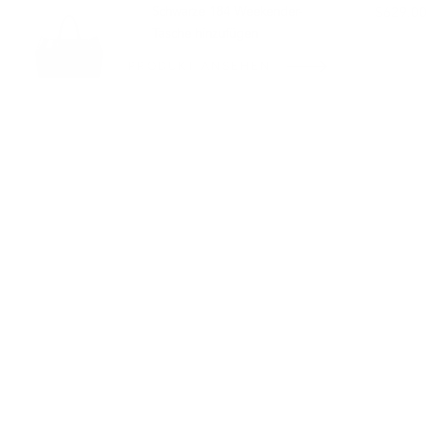
Schwarze 184 Weekender-
$629.00
Tasche hinzufügen
PRODUKT ANSEHEN