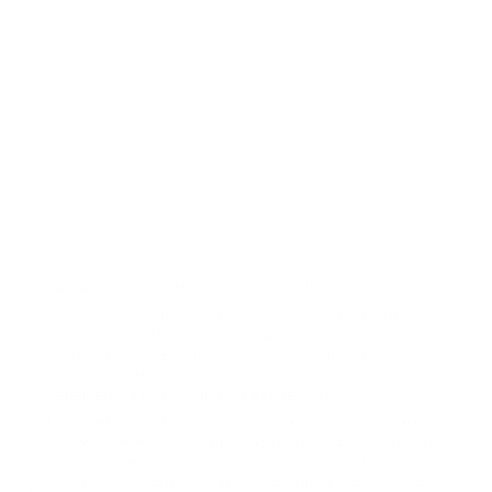
Gestalte deine Tasche ganz individuell
Verleihen Sie Ihrer Tasche mit dem Alphabet-Taschenanhänger eine
ganz persönliche Note. Dieses raffinierte und zugleich schlichte
Accessoire unterstreicht Ihren Stil und verleiht ihm gleichzeitig eine
ganz eigene Note.
Verleihen Sie Ihrem Stil das gewisse Etwas
Hergestellt aus hochwertigem italienischem Leder der Gerberei
Gruppo Mastrotto, das für seine Langlebigkeit und seine Fähigkeit
bekannt ist, mit der Zeit eine schöne Patina zu entwickeln – das ideale
Material für ein Accessoire, das im Alltag stark beansprucht wird.