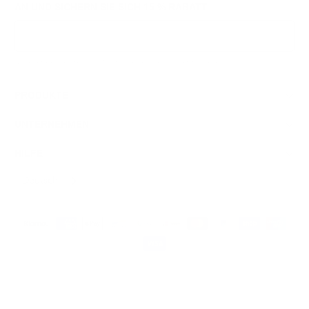
AN UND SICHERN SIE SICH
15 % RABATT
Anmeldung
Wir respektieren Ihre Daten und Ihre Privatsphäre. Sie können sich jederzeit abmelden.
PRODUKTE
UNTERNEHMEN
HILFE
Deutsch