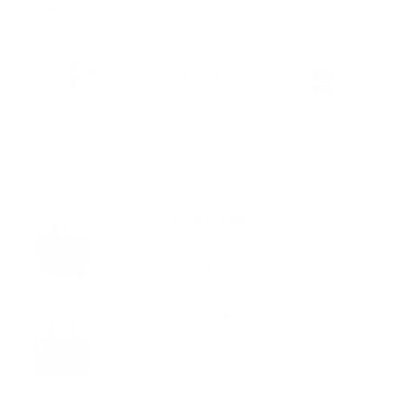
Garantie & Versand
Nachhaltiges Leder mit LWG-
Problemlose 30-Tage-
100k+ zufriedene Kunden
Zertifizierung
Rückgabe
PASST GUT ZU:
Schwarz 178 Journeyman
$749.00
Aktentasche hinzufügen
PRODUKT ANSEHEN
Black 181 Voyager Duffle
$949.00
hinzufügen
PRODUKT ANSEHEN