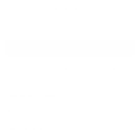
L
M
N
O
P
F
R
S
T
U
V
W
X
Y
Z
IN DIE TASCHE STECKEN
For customers from the US: All import duties & taxes are included in your
order - the price you see is the price you pay.
Funktionen und Kompatibilität
Abmessungen
Angaben zum Material