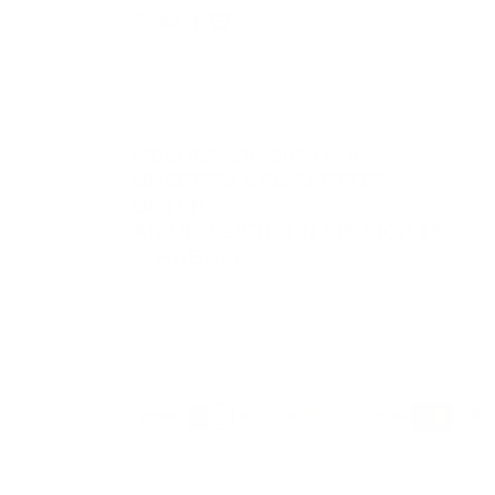
© 2026
GRAMS28
.
MELDEN SIE SICH FÜR
UNSEREN NEWSLETTER
UNTER
AN UND SICHERN SIE SICH
15
% RABATT
Anmeldung
Wir respektieren Ihre Daten und Ihre Privatsphäre. Sie können sich jederzeit abmelden.