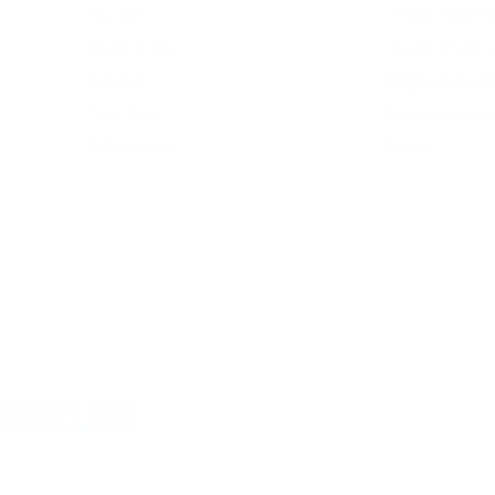
Taschen
Unsere Geschic
Geldbörsen
Unsere Materia
Zubehör
Mitgliedschaf
Tech Folio
Firmengeschen
Kollektionen
Presse