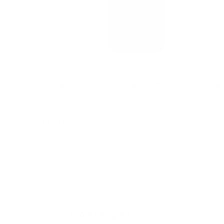
121 MagSafe Pebbled Ledertasche | iPhone 16 Pro - Schwa
Pebbled
$69.00
22
Rezensionen
Mit
4.8
von
5
Sternen
bewertet