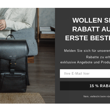
WOLLEN SI
RABATT AU
121 MagSafe Pebbled Ledertasche | iPhone 17 Pro Max -
12
ERSTE BEST
Marineblau
D
69,00 $
55,20 $
69
Melden Sie sich für unsere
20 % sparen
2
Rabatte zu erh
40
Rezensionen
exklusive Angebote und Produ
Mit
Mi
4.9
4.
von
v
5
5
IPHONE 16 PRO
Sternen
St
bewertet
be
15 % RAB
Nein, vielleicht beim n