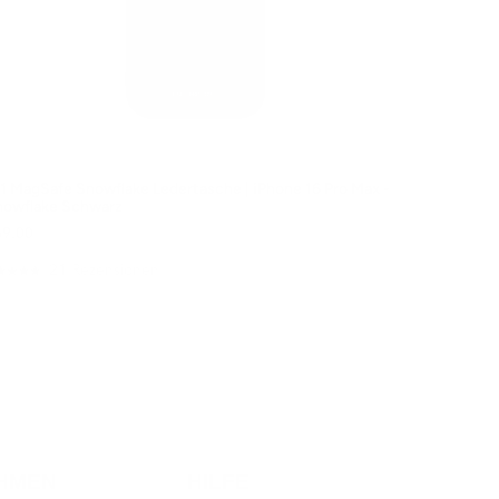
1 MagSafe Snowflake Ledertasche | iPhone 16 Pro Max -
nowflake Schwarz
69.00
21
Rezensionen
t
9
on
ernen
wertet
HMEN
HILFE