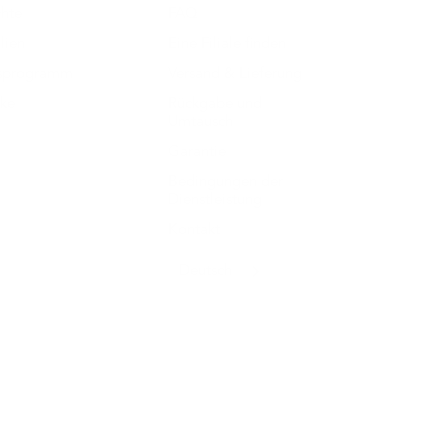
hte
FAQ
lien
Eine Filiale finden
tsprogramm
Versand & Lieferung
ke
Rückgabe und
Umtausch
Garantie
Bedingungen der
Dienstleistung
Kontakt
Deutsch