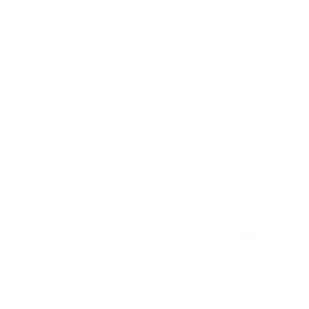
For customers from the US: All import duties & taxes are included in your
order - the price you see is the price you pay.
Funktionen und Kompatibilität
Abmessungen
Angaben zum Material
Garantie & Versand
Nachhaltiges Leder mit LWG-
Problemlose 30-Tage-
100k+ zufriedene Kunden
Zertifizierung
Rückgabe