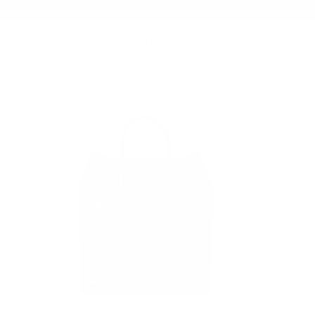
Sommer-Sale – Bis zu 20 % Rabatt
BAGS
185 TOTE BAG
/