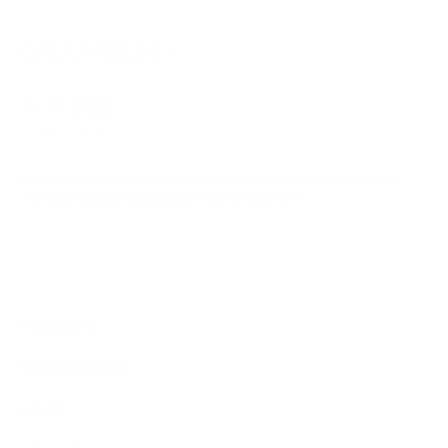
hilfreich.
nicht
hilfre
© 2026
GRAMS28
.
MELDEN SIE SICH FÜR UNSEREN NEWSLETTER UNTER
AN UND SICHERN SIE SICH
15 % RABATT
Anmeldung
Wir respektieren Ihre Daten und Ihre Privatsphäre. Sie können sich jederzeit abmelden.
PRODUKTE
UNTERNEHMEN
HILFE