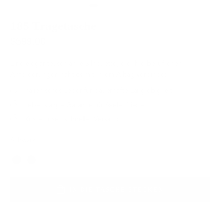
185 Tragetasche
$599.00
Eine elegante, schlanke Silhouette, die Ihre beruflichen
Anforderungen nahtlos mit Ihrem Alltag verbindet.
Italienisches Leder für dauerhafte Langlebigkeit
Lebenslange Garantie für Seelenfrieden
Kostenloser, schneller Versand
Schwarz
Farbe
IN DIE TASCHE STECKEN