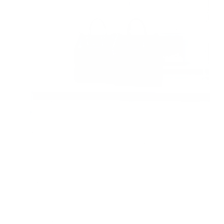
Vom Arbeitsweg bis zur Hütte
Die integrierte Gepäckdurchführung und die Magnetverschlüsse
sorgen für einen mühelosen Übergang, während die abgestufte
Innenaufteilung dafür sorgt, dass Ihr Reisepass, Ihre technischen
Geräte und Ihre Brille immer griffbereit sind.
Handwerkliche Qualität
Das Modell 185 wird aus umweltzertifiziertem italienischem Narbleder
gefertigt und ist als fester Bestandteil Ihrer Garderobe konzipiert. Es
ist widerstandsfähig gegen Abnutzungsspuren und Kratzer im Alltag
und entwickelt mit der Zeit einen edlen Charakter.