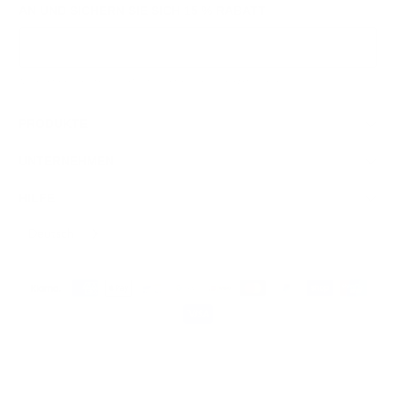
AN UND SICHERN SIE SICH
15 % RABATT
Anmeldung
Wir respektieren Ihre Daten und Ihre Privatsphäre. Sie können sich jederzeit abmelden.
PRODUKTE
UNTERNEHMEN
HILFE
Deutsch