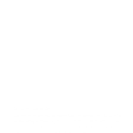
Ein zuverlässiger Begleiter
Das Design mit umgeschlagenem Rand der Brieftasche 104 sorgt für
ein elegantes Erscheinungsbild und schützt sie gleichzeitig vor den
Abnutzungserscheinungen des Alltags. Sie ist so konzipiert, dass sie
sowohl im täglichen Gebrauch als auch bei besonderen Anlässen