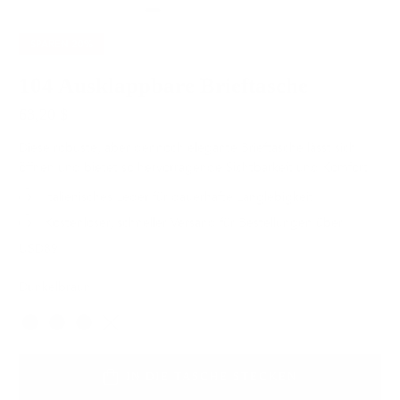
SPAREN
20%
104 Ausklappbare Brieftasche
63,20 $
79,00 $
Diese robuste, aber dennoch elegante Brieftasche lässt sich
öffnen und bietet so hervorragende Sichtbarkeit und Komfort.
Italienisches Leder für dauerhafte Langlebigkeit
Kostenloser, schneller Versand für Bestellungen über
USD89
Dunkelbraun
Farbe
IN DIE TASCHE STECKEN