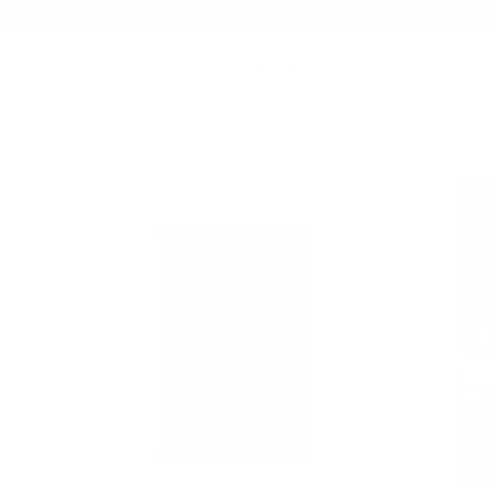
Sommer-Sale – Bis zu 20 % Rabatt
WALLETS
104 FOLD-OUT WALLET
/