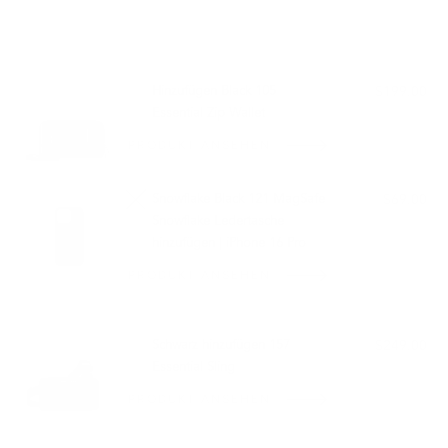
PASST GUT ZU:
Hinzufügen Black 105
$199.00
Essential Zip Wallet
PRODUKT ANSEHEN
Snowflake Black 121 MagSafe
$69.00
Snowflake Ledertasche
hinzufügen | iPhone 16 Pro
PRODUKT ANSEHEN
NICHT VORRÄTIG
Schwarz hinzufügen 157
$249.00
Essential Sling
PRODUKT ANSEHEN