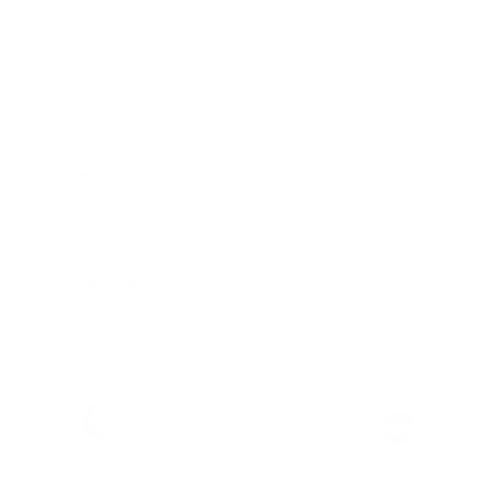
Bereit zum Versand
For customers from the US: All import duties & taxes are included in your
order - the price you see is the price you pay.
Funktionen und Kompatibilität
Abmessungen
Angaben zum Material
Garantie & Versand
Nachhaltiges Leder mit LWG-
Problemlose 30-Tage-
100k+ zufriedene Kunden
Zertifizierung
Rückgabe