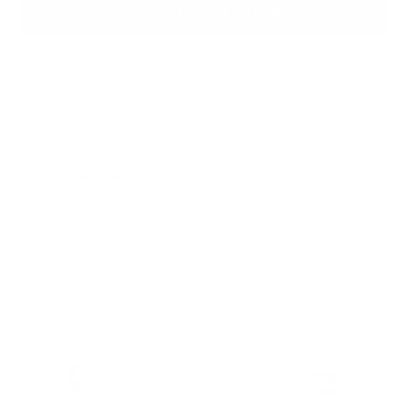
IN DIE TASCHE STECKEN
Bereit zum Versand
For customers from the US: All import duties & taxes are included in your
order - the price you see is the price you pay.
Funktionen und Kompatibilität
Abmessungen
Angaben zum Material
Garantie & Versand