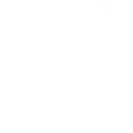
Maximale Vielseitigkeit
Befestigen Sie Schlüssel, Autoschlüssel und anderes Zubehör ganz
einfach an der Schnalle des Riemens, sodass dieser gleichzeitig als
Schlüsselhalter dient. Das schlichte Design des Riemens bietet eine
einfache und elegante Lösung für das tägliche Durcheinander.
Aus hochwertigem Leder gefertigt
Hergestellt aus verantwortungsbewusst bezogenem, vollnarbigem
italienischem Leder aus einer umweltzertifizierten Gerberei. Dank der
isolierenden Eigenschaften des Leders 123 Wrist Strap das 123 Wrist
Strap stets angenehm kühl am Handgelenk 123 Wrist Strap und fühlt
sich komfortabel und edel an.
Das könnte Sie auch interessieren