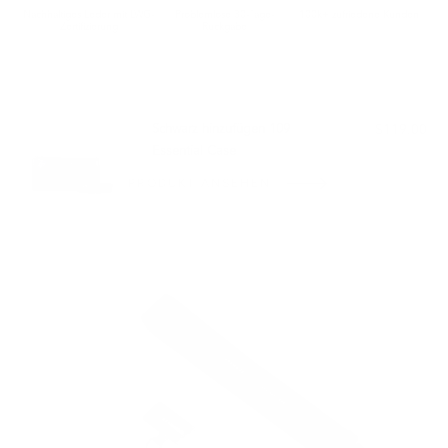
Nachhaltiges Leder mit LWG-
Problemlose 30-Tage-
100k+ zufriedene Kunden
Zertifizierung
Rückgabe
PASST GUT ZU:
Schwarz hinzufügen 109
$119.00
Essential Case
PRODUKT ANSEHEN