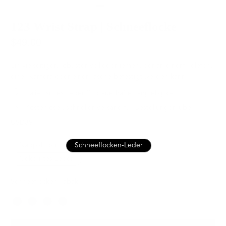
123 Wrist Strap | Schneeflocke
$49.00
Ein vielseitiger, robuster Volllederriemen, der an einem Telefon,
einer Kamera oder einer Tasche befestigt werden kann.
Italienisches Leder für dauerhafte Langlebigkeit
Kostenloser, schneller Versand für Bestellungen über
USD89
Nappaleder
Schneeflocken-Leder
Gekörntes Leder
Schneeflocken-Tabak
Farbe