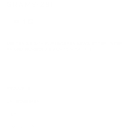
© 2026
GRAMS28
.
MELDEN SIE SICH FÜR UNSEREN NEWSLETTER UNTER
AN UND SICHERN SIE SICH
15 % RABATT
Anmeldung
Wir respektieren Ihre Daten und Ihre Privatsphäre. Sie können sich jederzeit abmelden.
PRODUKTE
UNTERNEHMEN
HILFE
Deutsch