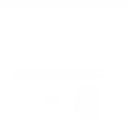
Sommer-Sale – Bis zu 20 % Rabatt
STRAPS
123 WRIST STRAP | SNOWFLAKE
/