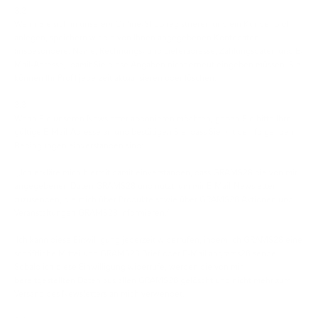
3.2
Wenn Sie sich in unserem Online-Shop registrieren und ein Kundenprofil
anlegen, speichern wir die von Ihnen angegebenen Kontodaten
(insbesondere: Name, Rechnungs- und Lieferadresse, Zahlungsdaten und E-
Mail-Adresse), damit Sie diese Angaben nicht erneut eingeben müssen. Sie
können Ihr Profil jederzeit aktualisieren oder löschen.
3.3
Wenn Sie unseren Newsletter abonnieren möchten, geben Sie bitte Ihre
gültige E-Mail-Adresse an und bestätigen Sie, dass Sie mit den folgenden
Bedingungen einverstanden sind:
„Ich erkläre mich hiermit damit einverstanden, dass GRAMS28 die von mir
angegebenen Daten GRAMS28 und nutzt, um mir E-Mail-Newsletter
zuzusenden, die mich über Produkte sowie über GRAMS28 Aktionen und
Veranstaltungen GRAMS28 informieren.“
Ich kann diese Einwilligung jederzeit widerrufen, indem ich GRAMS28 eine
schriftliche Mitteilung GRAMS28 Brief oder E-Mail angrams28 sende.
Sobald ich diese Einwilligung widerrufe, werden die von mir
bereitgestellten Daten aus allen GRAMS28 gelöscht und nicht mehr zum
Versand des Newsletters an mich verwendet.