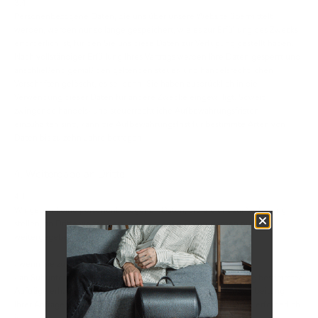
3.4
Personenbezogene Daten, die uns über unsere Website übermittelt
werden, werden nur so lange gespeichert, wie es zur Erfüllung des Zwecks
erforderlich ist, für den Sie uns diese Daten zur Verfügung gestellt haben.
Nach vollständiger Erfüllung Ihres Vertrags werden Ihre Daten gesperrt und
anschließend gemäß den geltenden steuer- und handelsrechtlichen
Vorschriften gelöscht, es sei denn, Sie haben ausdrücklich in die
Verwendung dieser Daten für andere Zwecke eingewilligt. Soweit
zwingende handels- und steuerrechtliche Aufbewahrungsfristen
einzuhalten sind, kann die Aufbewahrungsfrist für bestimmte Arten von
Daten bis zu zehn Jahre betragen.
4. Weitergabe an Dritte
4.1
Wir geben keine personenbezogenen Daten, die Sie uns zur Verfügung
stellen, an Dritte weiter. Personenbezogene Daten werden nur
weitergegeben,
- wenn Sie zuvor Ihre Einwilligung erteilt haben
- an Subunternehmer, die diese Daten zum Zweck der Erfüllung bestimmter
Aufträge erhalten und verwenden müssen, sofern dies zur Bearbeitung
Ihrer Anfragen, Bestellungen und zur Nutzung unserer Dienste erforderlich