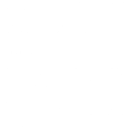
so an, dass das Speichern von Cookies nicht möglich ist oder Sie vor dem
Speichern von Cookies um Ihre ausdrückliche Zustimmung gebeten
werden. Bitte beachten Sie, dass Sie die Einstellungen möglicherweise in
jedem Browser ändern müssen, den Sie für den Zugriff auf diese Website
nutzen, und dass Ihnen möglicherweise nicht alle Funktionen dieser
Website zur Verfügung stehen, wenn Sie der Verwendung von Cookies
widersprechen.
6. Ihre Rechte
6.1
Sie können jederzeit, kostenlos und ohne Angabe von Gründen Auskunft
über die in unseren Systemen gespeicherten Daten zu Ihrer Person sowie
über die Herkunft, die Empfänger oder Kategorien von Empfängern, an die
diese Daten übermittelt wurden, und den Grund für die Speicherung dieser
Daten verlangen.
6.2
Darüber hinaus haben Sie gesetzlich das Recht, Ihre personenbezogenen
Daten berichtigen, sperren oder löschen zu lassen. Außerdem können Sie
Ihre Einwilligung zur Nutzung Ihrer Daten jederzeit und ohne Angabe von
Gründen widerrufen.