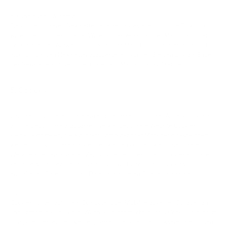
c) Kündigung / Widerruf
Sie können unseren Newsletter jederzeit abbestellen und Ihre Einwilligung
widerrufen. Ein gesonderter Widerruf des Versands über MailChimp oder
der statistischen Auswertung, die Teil des MailChimp-Dienstes ist, ist nicht
möglich. Um den Newsletter abzubestellen, können Sie den Link am Ende
des Newsletters nutzen oder uns eine E-Mail angrams28 senden.
5. Cookies
5.1
Um Ihre individuellen Präferenzen zu erfassen und unser Angebot optimal
an Ihre Bedürfnisse anzupassen, verwendet unsere Website Cookies –
kleine Textdateien, die auf Ihrem Computer oder Mobilgerät gespeichert
werden und von diesem abgerufen werden können, wenn Sie unsere
Website zu einem späteren Zeitpunkt erneut besuchen. Cookies enthalten
keine personenbezogenen Daten, und wir führen die in Cookies
enthaltenen Daten nicht mit Daten aus anderen Quellen zusammen.
5.2
Cookies richten auf Ihrem Computer oder Mobilgerät keinen Schaden an
und enthalten keine Viren. Wenn Sie nicht möchten, dass Cookies auf Ihrem
Computer gespeichert werden, passen Sie bitte Ihre Browsereinstellungen