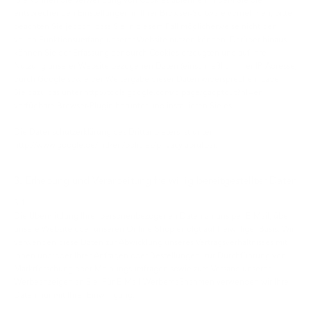
Sie können die Verwendung von Cookies ablehnen, indem Sie die
entsprechenden Einstellungen in Ihrer Browser-Software vornehmen; bitte
beachten Sie jedoch, dass Sie in diesem Fall möglicherweise nicht den
vollen Funktionsumfang unserer Website nutzen können. Darüber hinaus
können Sie der Erfassung der durch Cookies erzeugten und auf Ihre
Nutzung unserer Website bezogenen Daten (einschließlich Ihrer IP-Adresse)
durch Google sowie der Weitergabe dieser Daten widersprechen. Laden
Sie dazu das unter http://tools.google.com/dlpage/gaoptout?hl=en
verfügbare Browser-Plugin herunter und installieren Sie es.
Die Datenschutzerklärung des Drittanbieters ist unter
http://www.google.de/intl/en/policies/privacy abrufbar.
3. Erhebung und Verarbeitung freiwillig bereitgestellter Daten
3.1
Die Übermittlung Ihrer personenbezogenen Daten an uns per E-Mail, über
unsere Website oder unseren Online-Shop erfolgt auf freiwilliger Basis. Wir
verwenden diese Daten zur Abwicklung unseres Vertragsverhältnisses mit
Ihnen und/oder Ihrer Anfragen oder Bestellungen, zur Durchführung von
Marktforschung oder Meinungsumfragen sowie zum Versand unserer
Werbeanzeigen an Sie. Für E-Mail-Werbemaßnahmen verwenden wir Ihre
Daten nur mit Ihrer Einwilligung.