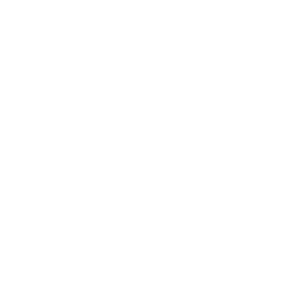
Unsere Website nutzt Google Analytics, einen Webanalysedienst der
Google Inc. (im Folgenden „Google“ genannt). Google Analytics verwendet
kleine Textdateien, sogenannte Cookies, die auf Ihrem Computer
gespeichert werden, um die Analyse Ihrer Nutzung der Website zu
ermöglichen. Die erfassten Informationen beziehen sich auf Ihr
Betriebssystem, Ihren Browser und Ihre IP-Adresse, die Website, von der
aus Sie auf unsere Website gelangt sind (Referrer-URL), sowie Datum und
Uhrzeit Ihres Besuchs auf unserer Website. Die durch die Cookies
erzeugten Informationen über Ihre Nutzung unserer Website werden in der
Regel an einen Server von Google in den Vereinigten Staaten übertragen
und dort gespeichert. Sofern auf dieser Website die IP-Anonymisierung
aktiviert ist, kürzt Google Ihre IP-Adresse jedoch vor der Übertragung
innerhalb der Mitgliedstaaten der Europäischen Union oder in andere
Vertragsstaaten des Abkommens über den Europäischen Wirtschaftsraum.
Nur in Ausnahmefällen wird Ihre vollständige IP-Adresse an einen Server
von Google in den Vereinigten Staaten übertragen und dort gekürzt. Im
Auftrag von uns wird Google diese Informationen nutzen, um Ihre Nutzung
unserer Website auszuwerten, Berichte über die Website-Aktivitäten zu
erstellen und uns weitere Dienstleistungen im Zusammenhang mit der
Website-Nutzung und der Internetnutzung bereitzustellen. Die im Rahmen
von Google Analytics von Ihrem Browser übermittelte IP-Adresse wird nicht
mit anderen Daten von Google zusammengeführt.