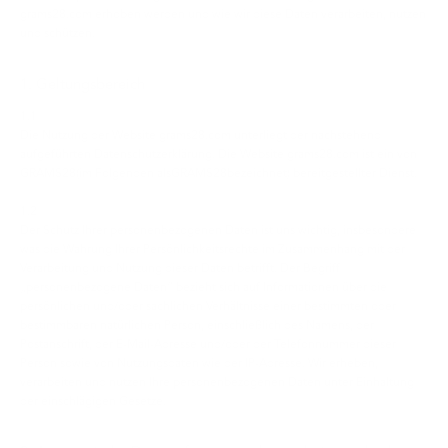
grams28.com erhoben werden und wie wir diese Daten verarbeiten, nutzen
und schützen.
1. Geltungsbereich
1.1
Die Nutzung der Website grams28.com unterliegt der nachstehend
aufgeführten Datenschutzerklärung. Die Website grams28.com ist ein von
GRAMS28(im Folgenden alsGRAMS28bezeichnet) bereitgestellter Dienst.
1.2
Der Schutz Ihrer personenbezogenen Daten ist uns wichtig, insbesondere
was die Wahrung Ihrer Persönlichkeitsrechte im Zusammenhang mit der
Verarbeitung und Nutzung dieser Daten betrifft. Der Begriff
„personenbezogene Daten“ bezieht sich auf Informationen über die
persönlichen und/oder sachlichen Verhältnisse einer bestimmten oder
bestimmbaren natürlichen Person, einschließlich des Namens, der
Postanschrift, der E-Mail-Adresse und/oder der Telefonnummer dieser
Person sowie von Nutzungsdaten wie der IP-Adresse. Wir erheben,
verarbeiten und nutzen Ihre personenbezogenen Daten unter Einhaltung
der einschlägigen Gesetze.