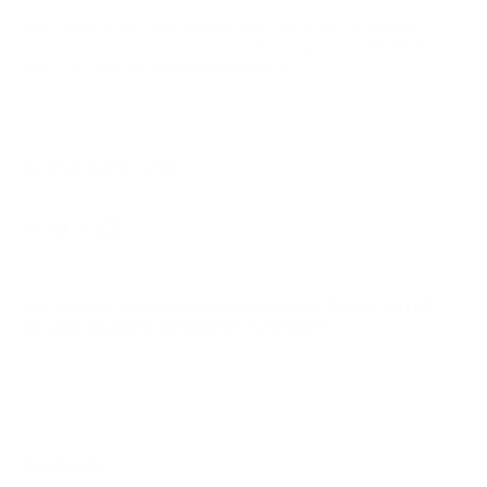
6.3
Bitte richten Sie alle Informationsanfragen, Rückfragen, Widersprüche
gegen die Verarbeitung Ihrer Daten sowie sonstige Fragen GRAMS28 per
Brief oder E-Mail an GRAMS28 untergrams28.
© 2026
GRAMS28
.
MELDEN SIE SICH FÜR UNSEREN NEWSLETTER UNTER
AN UND SICHERN SIE SICH
15 % RABATT
Anmeldung
Wir respektieren Ihre Daten und Ihre Privatsphäre. Sie können sich jederzeit abmelden.
PRODUKTE