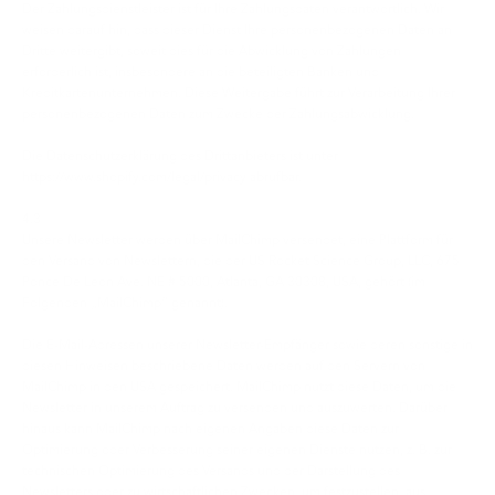
Der Zahlungsdienstleister ist für Ihre Zahlungsdaten verantwortlich. Wir
weisen darauf hin, dass dieser Dienst Ihre personenbezogenen Daten an
Dritte weitergibt, soweit dies für die Abwicklung von Zahlungen
erforderlich ist, insbesondere an die beteiligten Banken und
Kreditkartenunternehmen. Diese Weitergabe führt zur Verarbeitung Ihrer
personenbezogenen Daten zum Zwecke der Zahlungsabwicklung.
Die Datenschutzerklärung des Drittanbieters ist unter
https://www.shopify.com/legal/privacy abrufbar.
4.3
Unsere Newsletter werden über MailChimp versendet, eine Plattform für
den Versand von Newslettern, die der US Rocket Science Group, LLC, 675
Ponce De Leon Ave. NE # 5000, Atlanta, GA 30308, USA, gehört (im
Folgenden „MailChimp“ genannt).
Die E-Mail-Adressen unserer Newsletter-Empfänger sowie deren sonstige in
diesen Hinweisen beschriebene Daten werden auf den Servern von
MailChimp in den USA gespeichert. MailChimp nutzt diese Daten, um die
Newsletter in unserem Auftrag zu versenden und auszuwerten. Darüber
hinaus kann MailChimp nach eigenen Angaben diese Daten zur
Optimierung oder Verbesserung seiner eigenen Dienste nutzen, z. B. zur
technischen Optimierung des Versands und der Darstellung des
Newsletters oder zu wirtschaftlichen Zwecken, um festzustellen, aus