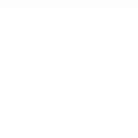
Sommer-Sale – Bis zu 20 % Rabatt
Datenschutzbestimmu
shop@grams28.com
Wir sind für Sie da. Kontaktieren Sie uns jederzeit.
Datenschutzerklärung
GRAMS28 den Schutz Ihrer personenbezogenen Daten sehr ernst. Mit
dieser Datenschutzerklärung möchten wir Sie darüber informieren, welche
Arten von personenbezogenen Daten bei der Nutzung unserer Website