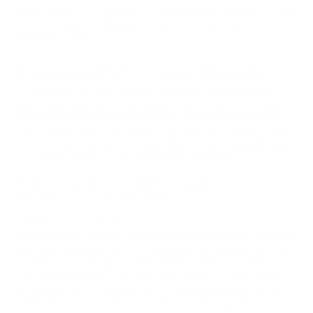
welchen Ländern die Empfänger stammen. MailChimp verwendet die Daten
unserer Newsletter-Empfänger jedoch nicht für eigene Zwecke oder zur
Weitergabe an Dritte.
Wir vertrauen auf die Zuverlässigkeit, die IT- und Datensicherheit von
MailChimp. MailChimp ist im Rahmen des US-EU-Datenschutzschilds
„Privacy Shield“ zertifiziert und verpflichtet sich zur Einhaltung der EU-
Datenschutzvorschriften. Darüber hinaus haben wir mit MailChimp einen
Auftragsverarbeitungsvertrag abgeschlossen. Dabei handelt es sich um
einen Vertrag, in dem sich MailChimp verpflichtet, die Daten unserer Nutzer
zu schützen, sie in unserem Auftrag gemäß seiner Datenschutzerklärung zu
verarbeiten und insbesondere nicht an Dritte weiterzugeben.
Die Datenschutzerklärung des Drittanbieters ist unter
https://mailchimp.com/legal/privacy/ abrufbar.
a) Double-Opt-in und Protokollierung
Die Anmeldung zu unserem Newsletter erfolgt im Double-Opt-in-Verfahren.
Nach der Anmeldung erhalten Sie eine E-Mail, in der Sie gebeten werden,
Ihre Anmeldung zu bestätigen. Dieses Verfahren erhöht die Sicherheit und
verhindert Anmeldungen mit fremden E-Mail-Adressen. Die Anmeldung
zum Newsletter wird protokolliert, um den Anmeldeprozess gemäß den
gesetzlichen Anforderungen nachweisen zu können. Dazu gehören die