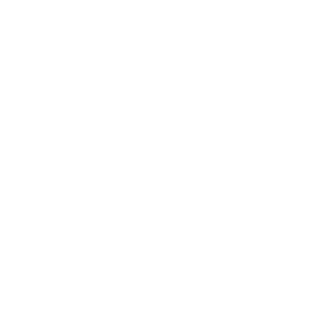
2. Automatische Datenerfassung und -verarbeitung durch
Ihren Browser
2.1
Wie bei jeder Website erfasst unser Server automatisch die folgenden
Informationen und speichert sie vorübergehend in Server-Protokolldateien,
die von Ihrem Browser übermittelt werden, sofern Sie diese Funktion nicht
deaktiviert haben:
- die IP-Adresse des Computers, von dem die Anfrage gesendet wird
- die Dateianfrage des Kunden
- der HTTP-Antwortcode
- die übertragene Datenmenge
- die Website, von der aus Sie auf unsere Website zugreifen (Referrer-URL)
- Datum und Uhrzeit der Serveranfrage
- Typ, Version und Sprache Ihres Browsers
- das Betriebssystem des Computers, von dem die Anfrage gesendet wird
Unsere Server-Protokolldateien werden nicht im Hinblick auf die
persönliche Nutzung ausgewertet. Wir können diese Daten zu keinem
Zeitpunkt bestimmten Personen zuordnen. Außerdem führen wir diese
Daten nicht mit Daten aus anderen Quellen zusammen.
2.2