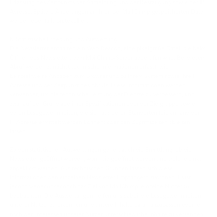
Erfassung des Zeitpunkts der Anmeldung und der Bestätigung sowie der IP-
Adresse. Spätere Änderungen an Ihren bei MailChimp gespeicherten Daten
werden ebenfalls protokolliert.
b) Statistische Erhebung und Auswertung
Die Newsletter enthalten ein Web-Beacon, eine pixelgroße Datei, die beim
Öffnen des Newsletters vom MailChimp-Server abgerufen wird. Bei diesem
Abruf werden zunächst technische Informationen erfasst, wie
beispielsweise Angaben zum Browser und zu Ihrem System sowie Ihre IP-
Adresse und der Zeitpunkt des Abrufs. Diese Informationen werden
verwendet, um die technische Leistung der Dienste zu verbessern, und
zwar auf der Grundlage ihrer Spezifikationen oder der Zielgruppe sowie
deren Lesegewohnheiten, die sich aus deren Standorten (die anhand der
IP-Adresse ermittelt werden können) oder den Zugriffszeiten ableiten
lassen.
Zu den statistischen Auswertungen gehört auch die Ermittlung, ob die
Newsletter geöffnet werden, wann sie geöffnet werden und welche Links
angeklickt werden. Aus technischen Gründen lassen sich diese
Informationen den einzelnen Newsletter-Empfängern zuordnen. Es ist
jedoch weder unser noch das Ziel von MailChimp, einzelne Nutzer zu
beobachten. Die Auswertungen helfen uns dabei, die Lesegewohnheiten
unserer Nutzer zu erkennen und unsere Inhalte daran anzupassen oder je
nach den Interessen unserer Nutzer unterschiedliche Inhalte zu versenden.